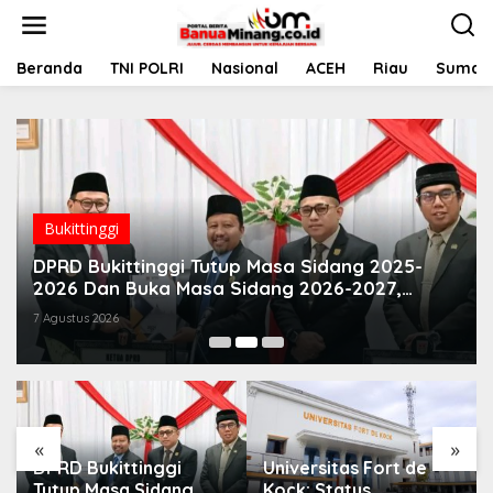
L
e
w
a
Beranda
TNI POLRI
Nasional
ACEH
Riau
Sumate
t
i
k
e
k
o
n
t
Bukittinggi
e
DPRD Bukittinggi Tutup Masa Sidang 2025-
n
2026 Dan Buka Masa Sidang 2026-2027,
Wako Ramlan Beri Apresiasi
7 Agustus 2026
«
»
DPRD Bukittinggi
Universitas Fort de
Tutup Masa Sidang
Kock: Status