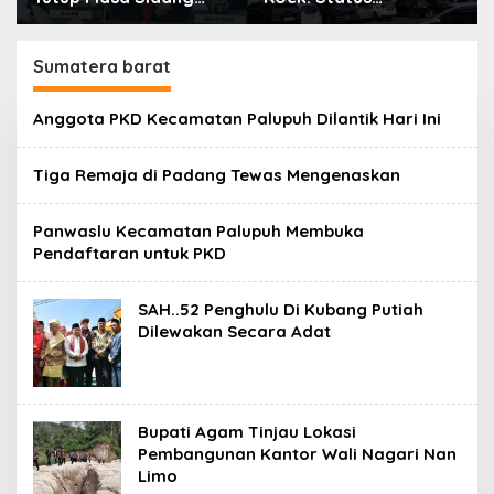
2025-2026 Dan Buka
Kepemilikan Aset
Masa Sidang 2026-
Tanah yang Sah Adalah
2027, Wako Ramlan
Milik Yayasan
Sumatera barat
Beri Apresiasi
Berdasarkan Putusan
Mahkamah Agung
Anggota PKD Kecamatan Palupuh Dilantik Hari Ini
Nomor
2108/K/Pdt/2022
Tiga Remaja di Padang Tewas Mengenaskan
Panwaslu Kecamatan Palupuh Membuka
Pendaftaran untuk PKD
SAH..52 Penghulu Di Kubang Putiah
Dilewakan Secara Adat
Bupati Agam Tinjau Lokasi
Pembangunan Kantor Wali Nagari Nan
Limo