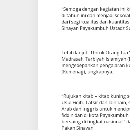
S
“Semoga dengan kegiatan ini 
a
n
di tahun ini dan menjadi sekol
t
dari segi kualitas dan kuantit
r
Sinayan Payakumbuh Ustadz Sup
i
/
W
a
t
Lebih lanjut , Untuk Orang tua 
i
Madrasah Tarbiyah Islamiyah (
B
mengedepankan pengajaran ku
a
(Kemenag), ungkapnya.
r
u
S
e
b
“Rujukan kitab – kitab kuning s
a
Usul Fiqih, Tafsir dan lain-lain
g
a
Arab dan Inggris untuk mencip
i
fiddin dan di kota Payakumbuh
S
bersaing di tingkat nasional,”
e
Pakan Sinayan .
k