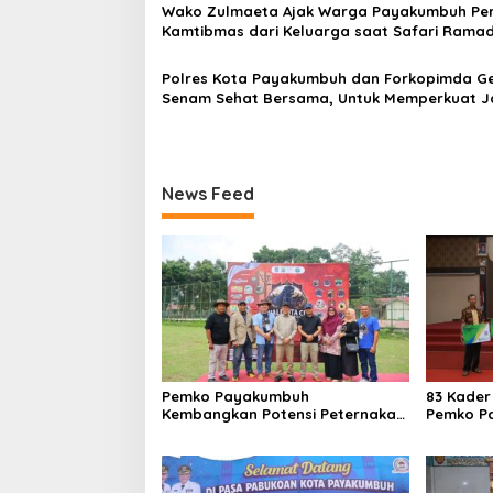
Wako Zulmaeta Ajak Warga Payakumbuh Pe
Kamtibmas dari Keluarga saat Safari Rama
1447 H
Polres Kota Payakumbuh dan Forkopimda Ge
Senam Sehat Bersama, Untuk Memperkuat J
Sinergitas Bersama
News Feed
Pemko Payakumbuh
83 Kader
Kembangkan Potensi Peternakan
Pemko P
dan Kesejahteraan Peternak
Jaminan 
Melalui Kontes Kambing PE Wali
Kota Cup 2026