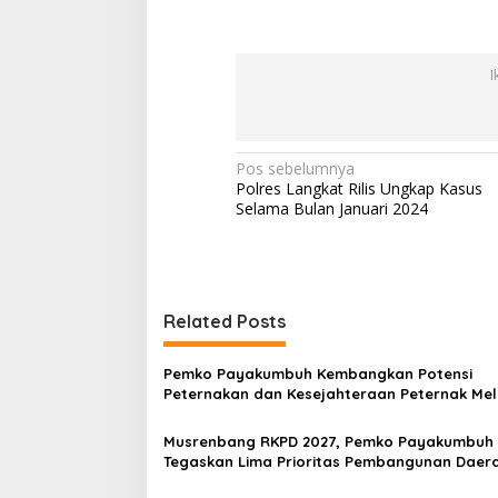
u
h
I
N
Pos sebelumnya
Polres Langkat Rilis Ungkap Kasus
a
Selama Bulan Januari 2024
v
i
g
Related Posts
a
s
Pemko Payakumbuh Kembangkan Potensi
i
Peternakan dan Kesejahteraan Peternak Mel
Kontes Kambing PE Wali Kota Cup 2026
p
Musrenbang RKPD 2027, Pemko Payakumbuh
o
Tegaskan Lima Prioritas Pembangunan Daer
s