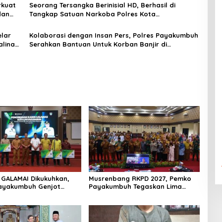
rkuat
Seorang Tersangka Berinisial HD, Berhasil di
dan
Tangkap Satuan Narkoba Polres Kota
Payakumbuh, Apakah Ada Jaringan Besar?
lar
Kolaborasi dengan Insan Pers, Polres Payakumbuh
alinan
Serahkan Bantuan Untuk Korban Banjir di
Sumatera Barat
 GALAMAI Dikukuhkan,
Musrenbang RKPD 2027, Pemko
ayakumbuh Genjot
Payakumbuh Tegaskan Lima
Sosial Pekerja Rentan
Prioritas Pembangunan Daerah