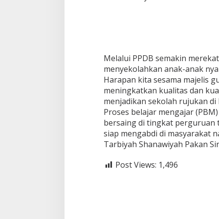
o
l
a
h
R
u
Melalui PPDB semakin mereka
j
menyekolahkan anak-anak nya 
u
k
Harapan kita sesama majelis g
a
meningkatkan kualitas dan kuan
n
menjadikan sekolah rujukan di 
d
Proses belajar mengajar (PBM) 
i
K
bersaing di tingkat perguruan 
o
siap mengabdi di masyarakat n
t
Tarbiyah Shanawiyah Pakan Sinay
a
P
Post Views:
1,496
a
y
a
k
u
m
b