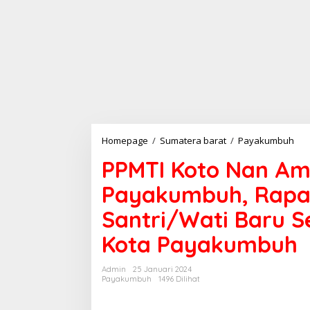
Homepage
/
Sumatera barat
/
Payakumbuh
P
P
PPMTI Koto Nan Am
M
T
Payakumbuh, Rapat
I
K
Santri/Wati Baru S
o
t
Kota Payakumbuh
o
N
a
Admin
25 Januari 2024
n
Payakumbuh
1496 Dilihat
A
m