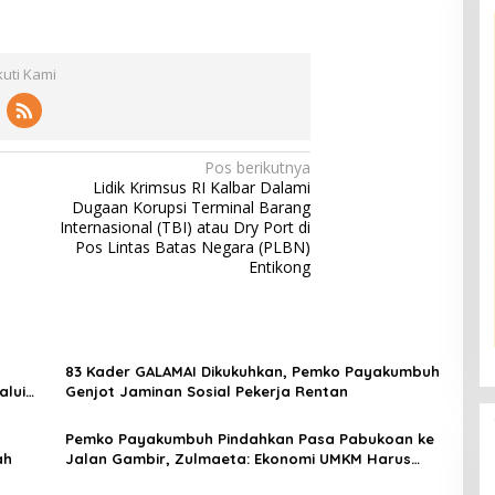
kuti Kami
Pos berikutnya
Lidik Krimsus RI Kalbar Dalami
Dugaan Korupsi Terminal Barang
Internasional (TBI) atau Dry Port di
Pos Lintas Batas Negara (PLBN)
Entikong
83 Kader GALAMAI Dikukuhkan, Pemko Payakumbuh
alui
Genjot Jaminan Sosial Pekerja Rentan
Pemko Payakumbuh Pindahkan Pasa Pabukoan ke
ah
Jalan Gambir, Zulmaeta: Ekonomi UMKM Harus
Tetap Bergerak