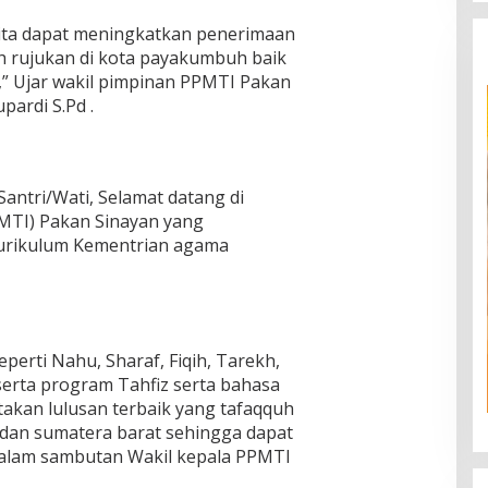
kita dapat meningkatkan penerimaan
ah rujukan di kota payakumbuh baik
as,” Ujar wakil pimpinan PPMTI Pakan
ardi S.Pd .
Santri/Wati, Selamat datang di
MTI) Pakan Sinayan yang
rikulum Kementrian agama
eperti Nahu, Sharaf, Fiqih, Tarekh,
, serta program Tahfiz serta bahasa
takan lulusan terbaik yang tafaqquh
 dan sumatera barat sehingga dapat
 dalam sambutan Wakil kepala PPMTI