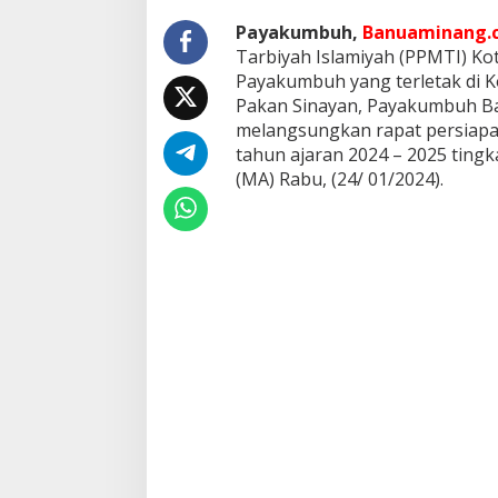
p
e
Payakumbuh,
Banuaminang.c
k
Tarbiyah Islamiyah (PPMTI) K
P
Payakumbuh yang terletak di Ko
a
Pakan Sinayan, Payakumbuh Ba
k
melangsungkan rapat persiapan
a
n
tahun ajaran 2024 – 2025 ting
S
(MA) Rabu, (24/ 01/2024).
i
n
a
y
a
n
P
a
y
a
k
u
m
b
u
h