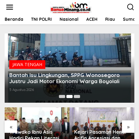
L
e
w
a
Beranda
TNI POLRI
Nasional
ACEH
Riau
Sumate
t
i
k
e
k
o
n
t
JAWA TENGAH
e
Bantah Isu Lingkungan, SPPG Wonosegoro
n
Justru Jadi Motor Ekonomi Warga Boyolali
5 Agustus 2026
«
»
Wawako Ibnu Asis
Kejari Pasaman Hendi
Hadiri Pekan Literasi
Arifin Apresiasi dan