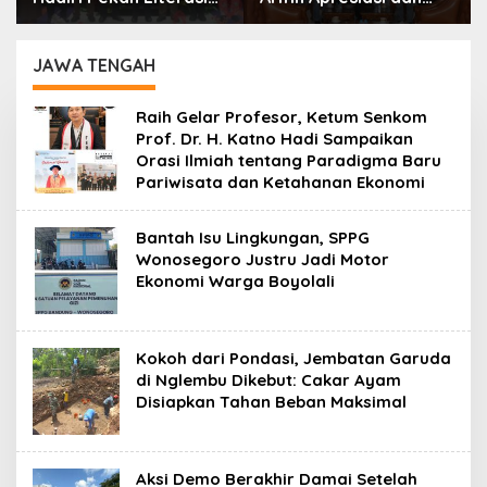
Peringati 124 Tahun
Dukung Kehadiran
Bung Hatta
PBTS
JAWA TENGAH
Raih Gelar Profesor, Ketum Senkom
Prof. Dr. H. Katno Hadi Sampaikan
Orasi Ilmiah tentang Paradigma Baru
Pariwisata dan Ketahanan Ekonomi
Bantah Isu Lingkungan, SPPG
Wonosegoro Justru Jadi Motor
Ekonomi Warga Boyolali
Kokoh dari Pondasi, Jembatan Garuda
di Nglembu Dikebut: Cakar Ayam
Disiapkan Tahan Beban Maksimal
Aksi Demo Berakhir Damai Setelah