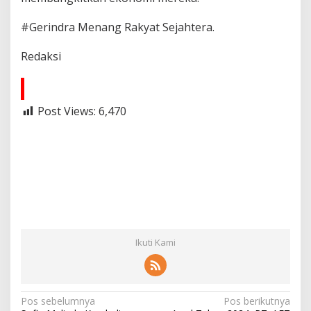
#Gerindra Menang Rakyat Sejahtera.
Redaksi
Post Views:
6,470
Ikuti Kami
N
Pos sebelumnya
Pos berikutnya