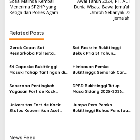
Sofia Malinda Kembali
Awal Tahun 2024, PT. AET
a
Menerima SP2HP yang
Dunia Wisata Bawa Jema’ah
v
Ketiga dari Polres Agam
Umroh Sebanyak 72
Jema’ah
i
g
Related Posts
a
s
Gerak Cepat Sat
Sat Reskrim Bukittinggi
Resnarkoba Polresta
Bekuk Pria 51 Tahun
i
Bukittinggi, Enam Paket
Terduga Pencuri Honda
p
Sabu Berhasil Diamankan
Scoopy
54 Capaska Bukittinggi
Himbauan Pemko
Masuki Tahap Tantingan di
Bukittinggi: Semarak Car
o
Desa Bahagia
Free Day dalam Rangka
s
HUT ke I Komando Daerah
Seberapa Pentingkah
DPRD Bukittinggi Tutup
Militer (KODAM) XX/Tuanku
Yayasan Fort de Kock
Masa Sidang 2025-2026
Imam Bonjol
Mendongkrak
Dan Buka Masa Sidang
Perekonomian Masyarakat
2026-2027, Wako Ramlan
Universitas Fort de Kock:
Jumpa Pers Pemko
Jam Gadang?
Beri Apresiasi
Status Kepemilikan Aset
Bukittinggi Bahas Penataan
Tanah yang Sah Adalah
Kota hingga Polemik Lahan
Milik Yayasan Berdasarkan
Kampus UFDK
Putusan Mahkamah Agung
Nomor 2108/K/Pdt/2022
News Feed