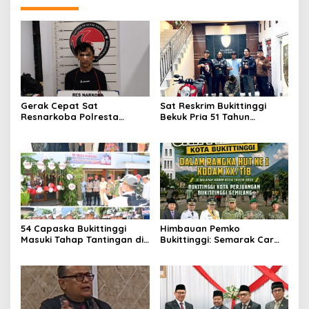
Gerak Cepat Sat
Sat Reskrim Bukittinggi
Resnarkoba Polresta
Bekuk Pria 51 Tahun
Bukittinggi, Enam Paket
Terduga Pencuri Honda
Sabu Berhasil Diamankan
Scoopy
54 Capaska Bukittinggi
Himbauan Pemko
Masuki Tahap Tantingan di
Bukittinggi: Semarak Car
Desa Bahagia
Free Day dalam Rangka
HUT ke I Komando Daerah
Militer (KODAM) XX/Tuanku
Imam Bonjol