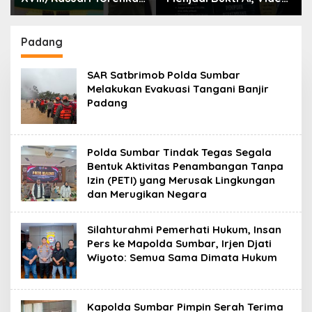
Prestasi Gemilang
Call, dan Evolusi
pada Kejuaraan
Penipuan Digital Oleh:
Pencak Silat Piala
Ardy Mu’tamar
Padang
Gubernur Papua Barat
Daya 2026
SAR Satbrimob Polda Sumbar
Melakukan Evakuasi Tangani Banjir
Padang
Polda Sumbar Tindak Tegas Segala
Bentuk Aktivitas Penambangan Tanpa
Izin (PETI) yang Merusak Lingkungan
dan Merugikan Negara
Silahturahmi Pemerhati Hukum, Insan
Pers ke Mapolda Sumbar, Irjen Djati
Wiyoto: Semua Sama Dimata Hukum
Kapolda Sumbar Pimpin Serah Terima