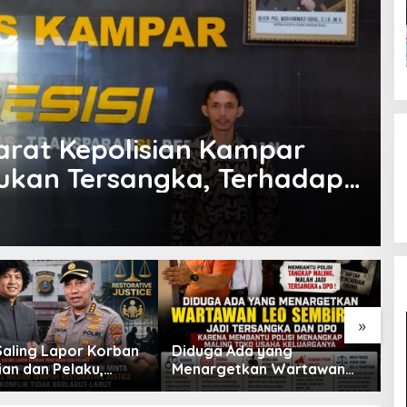
parat Kepolisian Kampar
ukan Tersangka, Terhadap
»
Saling Lapor Korban
Diduga Ada yang
T
ian dan Pelaku,
Menargetkan Wartawan
P
DPW FRN Sumut Roy
Leo Sembiring Jadi
P
on Minta
Tersangka dan Dpo Karena
d