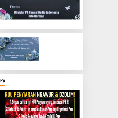
Pji
ernyata, Penangguhan
Kodim 0308/Padang
enahanan Korban
Pariaman Gelar Doa
encurian Jadi Tersangka
Bersama Sambut HUT ke-1
i Polrestabes Medan
Kodam XX/Tuanku Imam