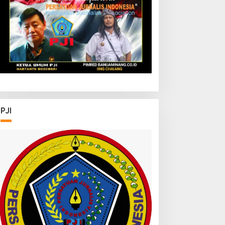
etelah Membantu Polisi
Bonjol
enangkap Maling Atas
tensi Ketua Komisi III DPR
I Bapak Habiburokhman
PJI