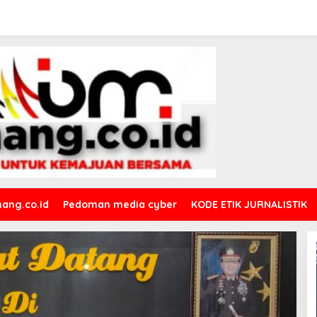
ang.co.id
Pedoman media cyber
KODE ETIK JURNALISTIK