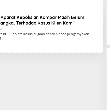
estabes Medan
Membantu Polisi
S
 Restorative
Menangkap Maling di Toko
M
 agar Konflik Tak
Usaha Keluarganya
A
 ” Aparat Kepolisian Kampar Masih Belum
t-larut
R
angka, Terhadap Kasus Klien Kami”
024
O
L
o.id — Perkara Kasus dugaan tindak pidana pengeroyokan
E
 1
H
A
D
M
I
N