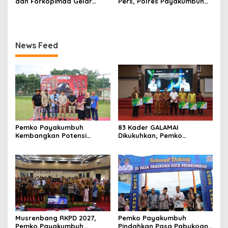
dan Forkopimda Gelar
Pers, Polres Payakumbuh
Besar?
Senam Sehat Bersama,
Serahkan Bantuan Untuk
Untuk Memperkuat Jalinan
Korban Banjir di Sumatera
Sinergitas Bersama
Barat
News Feed
Pemko Payakumbuh
83 Kader GALAMAI
Kembangkan Potensi
Dikukuhkan, Pemko
Peternakan dan
Payakumbuh Genjot
Kesejahteraan Peternak
Jaminan Sosial Pekerja
Melalui Kontes Kambing PE
Rentan
Wali Kota Cup 2026
Musrenbang RKPD 2027,
Pemko Payakumbuh
Pemko Payakumbuh
Pindahkan Pasa Pabukoan