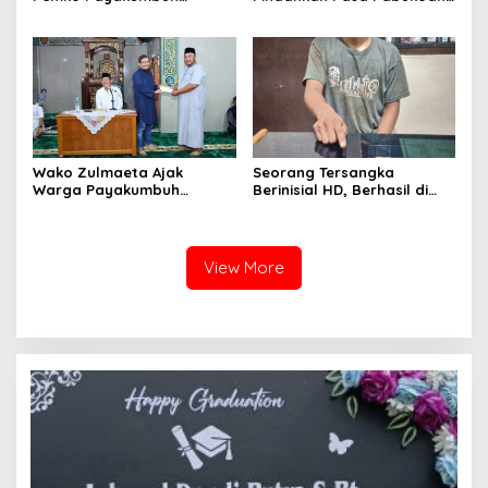
Tegaskan Lima Prioritas
ke Jalan Gambir, Zulmaeta:
Pembangunan Daerah
Ekonomi UMKM Harus Tetap
Bergerak
Wako Zulmaeta Ajak
Seorang Tersangka
Warga Payakumbuh
Berinisial HD, Berhasil di
Perkuat Kamtibmas dari
Tangkap Satuan Narkoba
Keluarga saat Safari
Polres Kota Payakumbuh,
Ramadan 1447 H
Apakah Ada Jaringan
Besar?
View More