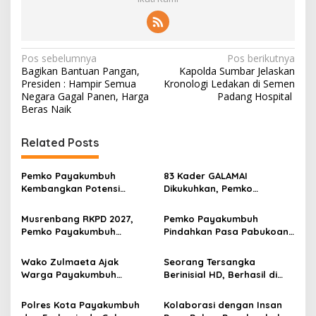
N
Pos sebelumnya
Pos berikutnya
Bagikan Bantuan Pangan,
Kapolda Sumbar Jelaskan
a
Presiden : Hampir Semua
Kronologi Ledakan di Semen
v
Negara Gagal Panen, Harga
Padang Hospital
Beras Naik
i
g
Related Posts
a
s
Pemko Payakumbuh
83 Kader GALAMAI
Kembangkan Potensi
Dikukuhkan, Pemko
i
Peternakan dan
Payakumbuh Genjot
p
Kesejahteraan Peternak
Jaminan Sosial Pekerja
Musrenbang RKPD 2027,
Pemko Payakumbuh
Melalui Kontes Kambing PE
Rentan
Pemko Payakumbuh
Pindahkan Pasa Pabukoan
o
Wali Kota Cup 2026
Tegaskan Lima Prioritas
ke Jalan Gambir, Zulmaeta:
s
Pembangunan Daerah
Ekonomi UMKM Harus Tetap
Wako Zulmaeta Ajak
Seorang Tersangka
Bergerak
Warga Payakumbuh
Berinisial HD, Berhasil di
Perkuat Kamtibmas dari
Tangkap Satuan Narkoba
Keluarga saat Safari
Polres Kota Payakumbuh,
Polres Kota Payakumbuh
Kolaborasi dengan Insan
Ramadan 1447 H
Apakah Ada Jaringan