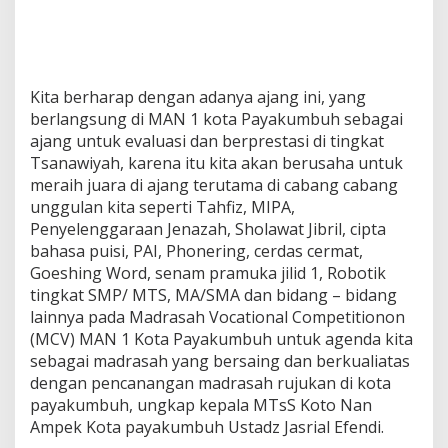
t
a
P
a
y
Kita berharap dengan adanya ajang ini, yang
a
berlangsung di MAN 1 kota Payakumbuh sebagai
k
u
ajang untuk evaluasi dan berprestasi di tingkat
m
Tsanawiyah, karena itu kita akan berusaha untuk
b
meraih juara di ajang terutama di cabang cabang
u
unggulan kita seperti Tahfiz, MIPA,
h
Penyelenggaraan Jenazah, Sholawat Jibril, cipta
bahasa puisi, PAI, Phonering, cerdas cermat,
Goeshing Word, senam pramuka jilid 1, Robotik
tingkat SMP/ MTS, MA/SMA dan bidang – bidang
lainnya pada Madrasah Vocational Competitionon
(MCV) MAN 1 Kota Payakumbuh untuk agenda kita
sebagai madrasah yang bersaing dan berkualiatas
dengan pencanangan madrasah rujukan di kota
payakumbuh, ungkap kepala MTsS Koto Nan
Ampek Kota payakumbuh Ustadz Jasrial Efendi.