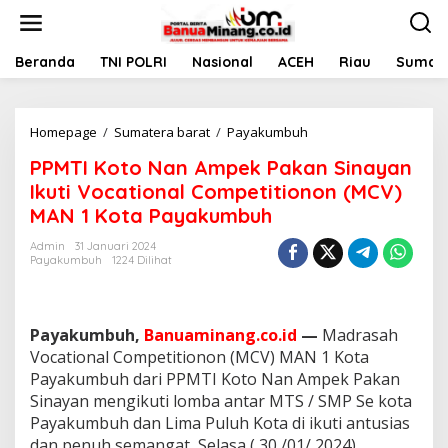
L
e
w
a
Beranda
TNI POLRI
Nasional
ACEH
Riau
Sumate
t
i
k
Homepage
/
Sumatera barat
/
Payakumbuh
P
e
P
k
PPMTI Koto Nan Ampek Pakan Sinayan
M
o
T
n
Ikuti Vocational Competitionon (MCV)
I
t
MAN 1 Kota Payakumbuh
K
e
o
n
Admin
31 Januari 2024
t
Payakumbuh
1224 Dilihat
o
N
a
n
Payakumbuh,
Banuaminang.co.id
—
Madrasah
A
Vocational Competitionon (MCV) MAN 1 Kota
m
Payakumbuh dari PPMTI Koto Nan Ampek Pakan
p
Sinayan mengikuti lomba antar MTS / SMP Se kota
e
k
Payakumbuh dan Lima Puluh Kota di ikuti antusias
P
dan penuh semangat, Selasa ( 30 /01/ 2024).