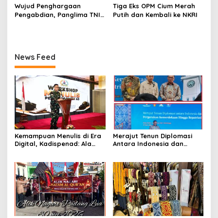
Memandang Wastra
Dubes Belanda dan Jerman
Wujud Penghargaan
Tiga Eks OPM Cium Merah
dengan Citra Nan Anggun
Sukseskan 100 Tahun Jam
Pengabdian, Panglima TNI
Putih dan Kembali ke NKRI
Gadang
Berangkatkan Umroh
Ratusan Prajurit dan ASN
TNI
News Feed
Kemampuan Menulis di Era
Merajut Tenun Diplomasi
Digital, Kadispenad: Ala
Antara Indonesia dan
Bisa Karena Biasa
Belanda