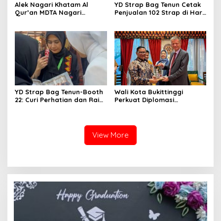
Alek Nagari Khatam Al
YD Strap Bag Tenun Cetak
Qur’an MDTA Nagari
Penjualan 102 Strap di Hari
Padang Lua
Kedua PERSIT BISA Vol. II
2026, Bukti Wastra
Nusantara Kian Digemari
YD Strap Bag Tenun-Booth
Wali Kota Bukittinggi
22: Curi Perhatian dan Raih
Perkuat Diplomasi
Antusiasme Pengunjung
Internasional dengan
Memandang Wastra
Dubes Belanda dan Jerman
dengan Citra Nan Anggun
Sukseskan 100 Tahun Jam
Gadang
View More