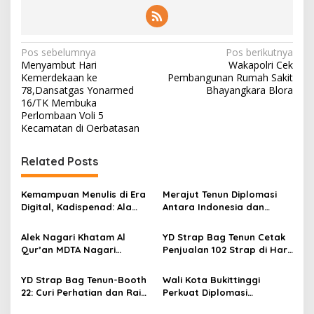
N
Pos sebelumnya
Pos berikutnya
Menyambut Hari
Wakapolri Cek
a
Kemerdekaan ke
Pembangunan Rumah Sakit
v
78,Dansatgas Yonarmed
Bhayangkara Blora
16/TK Membuka
i
Perlombaan Voli 5
Kecamatan di Oerbatasan
g
a
Related Posts
s
i
Kemampuan Menulis di Era
Merajut Tenun Diplomasi
p
Digital, Kadispenad: Ala
Antara Indonesia dan
Bisa Karena Biasa
Belanda
o
Alek Nagari Khatam Al
YD Strap Bag Tenun Cetak
s
Qur’an MDTA Nagari
Penjualan 102 Strap di Hari
Padang Lua
Kedua PERSIT BISA Vol. II
2026, Bukti Wastra
YD Strap Bag Tenun-Booth
Wali Kota Bukittinggi
Nusantara Kian Digemari
22: Curi Perhatian dan Raih
Perkuat Diplomasi
Antusiasme Pengunjung
Internasional dengan