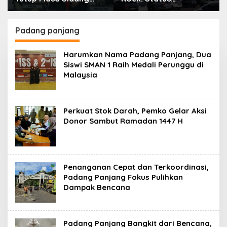
2025-2026 Dan Buka
Kepemilikan Aset
Masa Sidang 2026-
Tanah yang Sah Adalah
2027, Wako Ramlan
Milik Yayasan
Padang panjang
Beri Apresiasi
Berdasarkan Putusan
Mahkamah Agung
Harumkan Nama Padang Panjang, Dua
Nomor
Siswi SMAN 1 Raih Medali Perunggu di
2108/K/Pdt/2022
Malaysia
Perkuat Stok Darah, Pemko Gelar Aksi
Donor Sambut Ramadan 1447 H
Penanganan Cepat dan Terkoordinasi,
Padang Panjang Fokus Pulihkan
Dampak Bencana
Padang Panjang Bangkit dari Bencana,