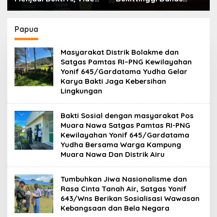
Call, dan Evolusi
Penataan Kota hingga
Penipuan Digital Oleh:
Polemik Lahan Kampus
Ardy Mu’tamar
UFDK
Papua
Masyarakat Distrik Bolakme dan
Satgas Pamtas RI–PNG Kewilayahan
Yonif 645/Gardatama Yudha Gelar
Karya Bakti Jaga Kebersihan
Lingkungan
‎Bakti Sosial dengan masyarakat Pos
Muara Nawa Satgas Pamtas RI-PNG
Kewilayahan Yonif 645/Gardatama
Yudha Bersama Warga Kampung
Muara Nawa Dan Distrik Airu
Tumbuhkan Jiwa Nasionalisme dan
Rasa Cinta Tanah Air, Satgas Yonif
643/Wns Berikan Sosialisasi Wawasan
Kebangsaan dan Bela Negara