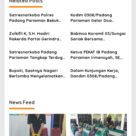
Related Posts
g
a
Satresnarkoba Polres
Kodim 0308/Padang
s
Padang Pariaman Bekuk
Pariaman Gelar Doa
Terduga Pengedar Sabu,
Bersama Sambut HUT ke-1
i
Belasan Paket Diamankan
Kodam XX/Tuanku Imam
‎Zulkifli K, S.H. Hadiri
Babinsa Koramil 03/Sungai
p
Bonjol
Rakerda Partai Gerindra
Sariak Bersama
Sumatera Barat, Bawa
Bhabinkamtibmas Polsek
o
Aspirasi dan Program Kerja
VII Koto Melaksanakan
Satresnarkoba Padang
Ketua PEKAT IB Padang
s
Fraksi DPRD Padang
Seleksi Calon Anggota
Pariaman Tangkap Terduga
Pariaman Irmansyah, SE,
Pariaman
Paskibra Tingkat
Pengedar Narkotika Sita
Dorong Program
Kecamatan VII Koto
Sabu Dan Ganja
“Anugerah Nagari Aman
Bupati, Saatnya Nagari
Dalam Kunjungan Kerja,
Patamuan
Dan Korong Tangguh”
Berlomba Menyelamatkan
Dandim 0308/Padang
Generasi, Bukan Sekadar
Pariaman Berikan
Membangun Infrastruktur
Pengarahan Anggota
Koramil 01/Pariaman
News Feed