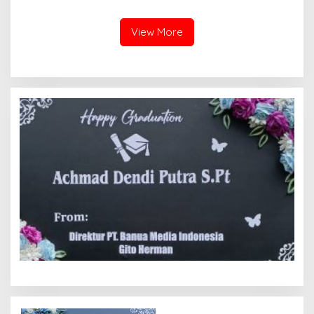
Sabu Dan Ganja
“Anugerah Nagari Aman
Dan Korong Tangguh”
View More