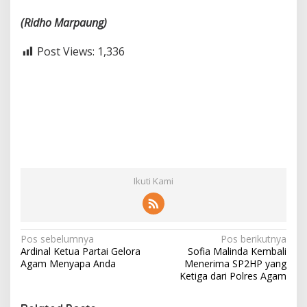
(Ridho
Marpaung)
Post Views:
1,336
Ikuti Kami
N
Pos sebelumnya
Pos berikutnya
Ardinal Ketua Partai Gelora
Sofia Malinda Kembali
a
Agam Menyapa Anda
Menerima SP2HP yang
v
Ketiga dari Polres Agam
i