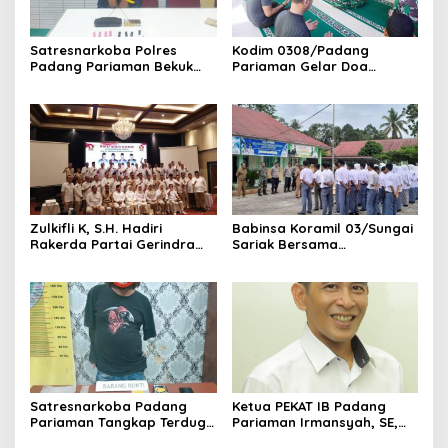
Satresnarkoba Polres
Kodim 0308/Padang
Padang Pariaman Bekuk
Pariaman Gelar Doa
Terduga Pengedar Sabu,
Bersama Sambut HUT ke-1
Belasan Paket Diamankan
Kodam XX/Tuanku Imam
Bonjol
‎Zulkifli K, S.H. Hadiri
Babinsa Koramil 03/Sungai
Rakerda Partai Gerindra
Sariak Bersama
Sumatera Barat, Bawa
Bhabinkamtibmas Polsek
Aspirasi dan Program Kerja
VII Koto Melaksanakan
Fraksi DPRD Padang
Seleksi Calon Anggota
Pariaman
Paskibra Tingkat
Kecamatan VII Koto
Patamuan
Satresnarkoba Padang
Ketua PEKAT IB Padang
Pariaman Tangkap Terduga
Pariaman Irmansyah, SE,
Pengedar Narkotika Sita
Dorong Program