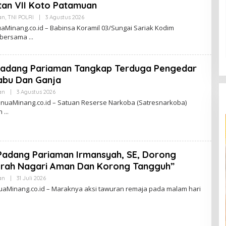
I
an VII Koto Patamuan
an
,
TNI POLRI
|
3 Agustus 2026
O
L
Minang.co.id – Babinsa Koramil 03/Sungai Sariak Kodim
E
 bersama
H
Z
A
M
Padang Pariaman Tangkap Terduga Pengedar
A
R
Sabu Dan Ganja
D
I
an
|
3 Agustus 2026
O
L
uaMinang.co.id – Satuan Reserse Narkoba (Satresnarkoba)
E
an
H
Z
A
M
A
R
Padang Pariaman Irmansyah, SE, Dorong
D
I
rah Nagari Aman Dan Korong Tangguh”
an
|
31 Juli 2026
O
L
aMinang.co.id – Maraknya aksi tawuran remaja pada malam hari
E
H
Z
A
M