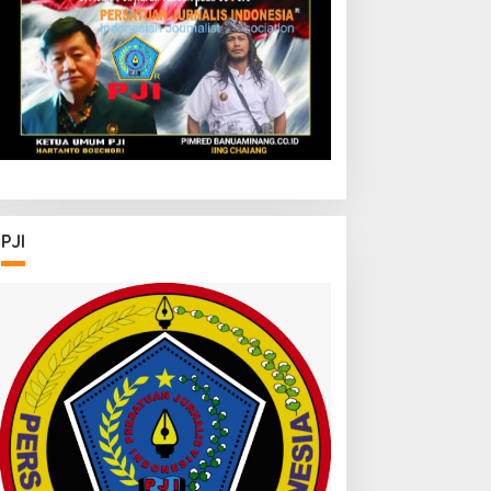
onjol
PJI