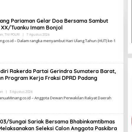
tu Polisi
Setelah Membantu Polisi
B
kap Maling di Toko
Menangkap Maling Atas
Keluarganya
Atensi Ketua Komisi III DPR
ang Pariaman Gelar Doa Bersama Sambut
RI Bapak Habiburokhman
 XX/Tuanku Imam Bonjol
an
,
TNI POLRI
|
7 Agustus 2026
O
L
g.co.id – Dalam rangka menyambut Hari Ulang Tahun (HUT) ke-1
E
H
Z
A
M
A
R
 Hadiri Rakerda Partai Gerindra Sumatera Barat,
D
I
an Program Kerja Fraksi DPRD Padang
an
|
3 Agustus 2026
O
L
nuaMinang.co.id – Anggota Dewan Perwakilan Rakyat Daerah
E
H
Z
A
M
 03/Sungai Sariak Bersama Bhabinkamtibmas
A
R
 Melaksanakan Seleksi Calon Anggota Paskibra
D