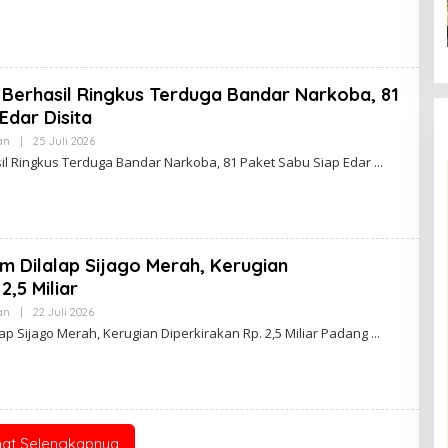
H
Z
A
M
A
R
 Berhasil Ringkus Terduga Bandar Narkoba, 81
D
I
Edar Disita
an
|
25 Juli 2026
O
L
il Ringkus Terduga Bandar Narkoba, 81 Paket Sabu Siap Edar
E
H
Z
A
M
A
R
m Dilalap Sijago Merah, Kerugian
D
I
2,5 Miliar
an
|
22 Juli 2026
O
L
p Sijago Merah, Kerugian Diperkirakan Rp. 2,5 Miliar Padang
E
H
Z
A
M
A
R
D
hat Selengkapnya