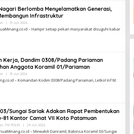
A
R
 Nagari Berlomba Menyelamatkan Generasi,
D
I
embangun Infrastruktur
an
|
31 Juli 2026
O
L
aMinang.co.id – Hampir setiap pekan masyarakat disuguhi kabar
E
H
Z
A
M
A
R
n Kerja, Dandim 0308/Padang Pariaman
D
I
han Anggota Koramil 01/Pariaman
an
|
31 Juli 2026
O
L
.co.id – Komandan Kodim 0308/Padang Pariaman, Letkol Inf M.
E
H
Z
A
M
A
R
 03/Sungai Sariak Adakan Rapat Pembentukan
D
I
Ke-81 Kantor Camat VII Koto Patamuan
an
,
TNI POLRI
|
29 Juli 2026
O
L
aMinang.co.id – Mewakili Danramil, Babinsa Koramil 03/Sungai
E