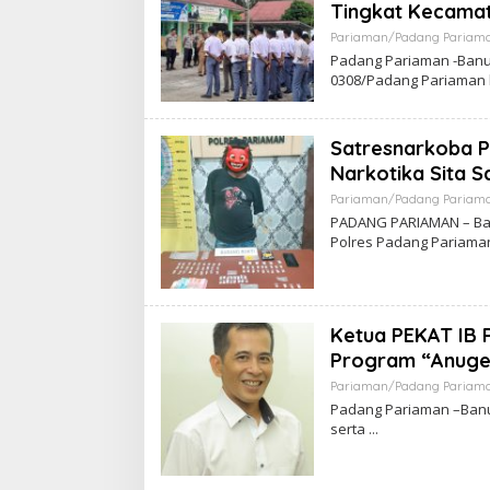
Tingkat Kecamat
Pariaman/Padang Pariam
Padang Pariaman -Banua
0308/Padang Pariaman
Satresnarkoba 
Narkotika Sita 
Pariaman/Padang Pariam
PADANG PARIAMAN – Ban
Polres Padang Pariam
Ketua PEKAT IB 
Program “Anuge
Pariaman/Padang Pariam
Padang Pariaman –Banu
serta