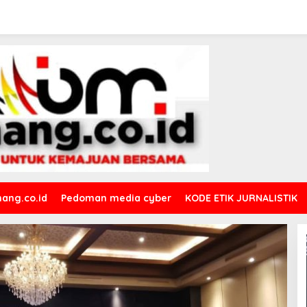
ang.co.id
Pedoman media cyber
KODE ETIK JURNALISTIK