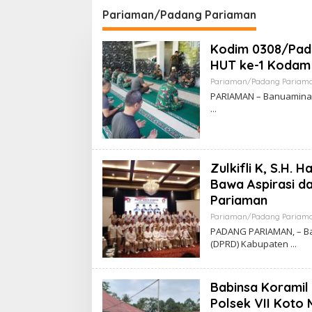
Kapolrestabes Medan
Memban
Pariaman/Padang Pariaman
Tempuh Restorative
Menang
Justice agar Konflik Tak
Usaha 
Kodim 0308/Pad
Berlarut-larut
HUT ke-1 Kodam
Pariaman/Padang Pariam
PARIAMAN – Banuaminan
‎Zulkifli K, S.H.
Bawa Aspirasi d
Pariaman
Pariaman/Padang Pariam
PADANG PARIAMAN, – Ba
(DPRD) Kabupaten
Babinsa Koramil
Polsek VII Koto