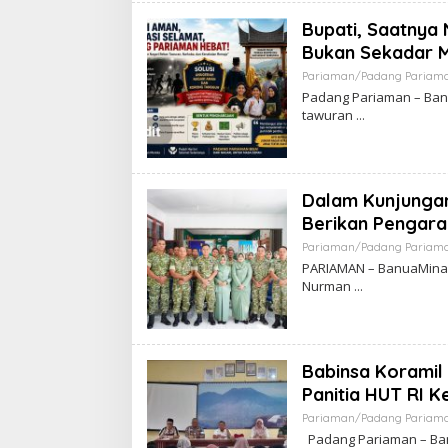
Bupati, Saatnya
Bukan Sekadar M
Pariaman/Padang Pariam
Padang Pariaman – Banu
tawuran
Dalam Kunjunga
Berikan Pengara
Pariaman/Padang Pariam
PARIAMAN – BanuaMinang
Nurman
Babinsa Koramil
Panitia HUT RI 
Pariaman/Padang Pariam
Padang Pariaman – Banu