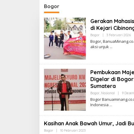
bes Medan
Membantu Polisi
Setela
Bogor
orative
Menangkap Maling di Toko
Menang
 Konflik Tak
Usaha Keluarganya
Atensi 
Gerakan Mahasis
ut
RI Bap
di Kejari Cibin
Bogor
|
3 Februari 2026
O
L
Bogor, BanuaMinang.co
E
aksi unjuk
H
I
I
N
G
C
Pembukaan Majel
H
A
Digelar di Bogo
I
Sumatera
A
N
Bogor
,
Nasional
|
9 Dese
G
Bogor Banuaminang.co.i
Indonesia
Kasihan Anak Bawah Umur, Jadi Bu
Bogor
|
10 Februari 2023
O