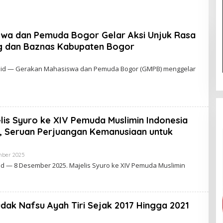
h Membantu Polisi
Gubernur Papua Barat
kap Maling Atas
Daya 2026
Ketua Komisi III DPR
wa dan Pemuda Bogor Gelar Aksi Unjuk Rasa
ak Habiburokhman
ong dan Baznas Kabupaten Bogor
.id — Gerakan Mahasiswa dan Pemuda Bogor (GMPB) menggelar
is Syuro ke XIV Pemuda Muslimin Indonesia
r, Seruan Perjuangan Kemanusiaan untuk
mber 2025
O
L
d — 8 Desember 2025. Majelis Syuro ke XIV Pemuda Muslimin
E
H
A
D
M
dak Nafsu Ayah Tiri Sejak 2017 Hingga 2021
I
N