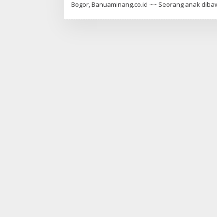
L
Bogor, Banuaminang.co.id ~~ Seorang anak dib
E
H
A
D
M
I
N