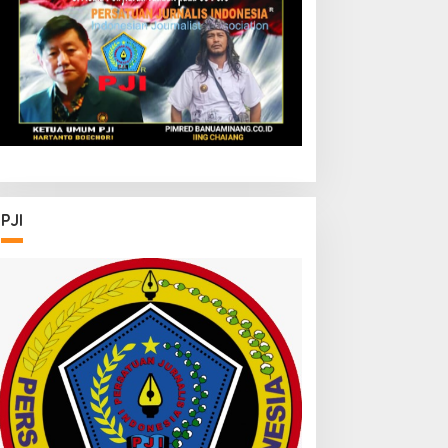
Kapolrestabes Medan
Tempuh Restorative
Justice agar Konflik Tak
Berlarut-larut
PJI