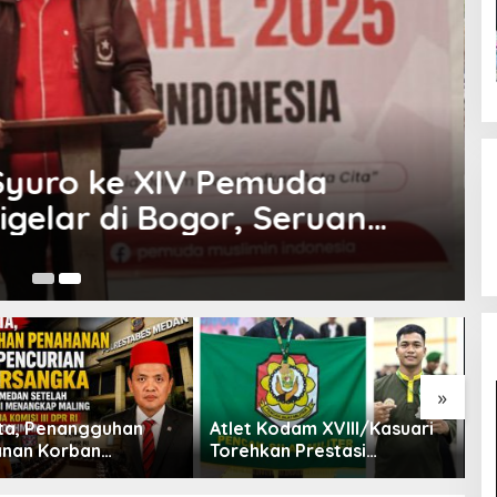
Syuro ke XIV Pemuda
igelar di Bogor, Seruan
iaan untuk Sumatera
3 
»
ta, Penangguhan
Atlet Kodam XVIII/Kasuari
K
nan Korban
Torehkan Prestasi
Men
ian Jadi Tersangka
Gemilang pada Kejuaraan
d
restabes Medan
Pencak Silat Piala