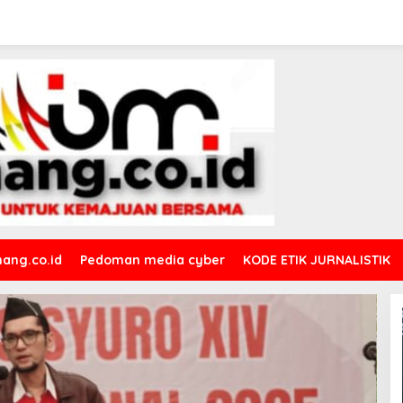
ang.co.id
Pedoman media cyber
KODE ETIK JURNALISTIK