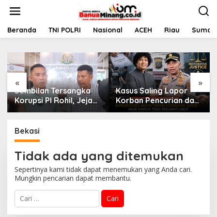
L
e
w
a
Beranda
TNI POLRI
Nasional
ACEH
Riau
Sumate
t
i
k
e
k
«
»
o
Sembilan Tersangka
Kasus Saling Lapor
n
t
Korupsi PI Rohil, Jejak
Korban Pencurian dan
e
Rp9,2 Miliar ke Eks
Pelaku, Ketua DPW
n
Bupati Masih Didalami
FRN Sumut Roy
Nasution Minta
Bekasi
Kapolrestabes Medan
Tempuh Restorative
Tidak ada yang ditemukan
Justice agar Konflik
Tak Berlarut-larut
Sepertinya kami tidak dapat menemukan yang Anda cari.
Mungkin pencarian dapat membantu.
C
a
r