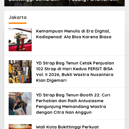
Car Free Day dalam
61 Paket Ganja Di
Rangka HUT ke I
Rumah Orang Tua
Komando Daerah
Pelaku
Jakarta
Militer (KODAM)
XX/Tuanku Imam
Kemampuan Menulis di Era Digital,
Bonjol
Kadispenad: Ala Bisa Karena Biasa
YD Strap Bag Tenun Cetak Penjualan
102 Strap di Hari Kedua PERSIT BISA
Vol. II 2026, Bukti Wastra Nusantara
Kian Digemari
YD Strap Bag Tenun-Booth 22: Curi
Perhatian dan Raih Antusiasme
Pengunjung Memandang Wastra
dengan Citra Nan Anggun
Wali Kota Bukittinggi Perkuat