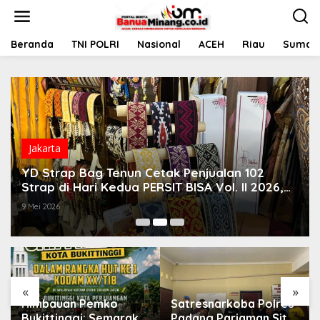
L
e
w
a
Beranda
TNI POLRI
Nasional
ACEH
Riau
Sumate
t
i
k
e
k
o
n
t
Jakarta
e
YD Strap Bag Tenun Cetak Penjualan 102
n
Strap di Hari Kedua PERSIT BISA Vol. II 2026,
Bukti Wastra Nusantara Kian Digemari
9 Mei 2026
«
»
Himbauan Pemko
Satresnarkoba Polres
Bukittinggi: Semarak
Padang Pariaman Sita