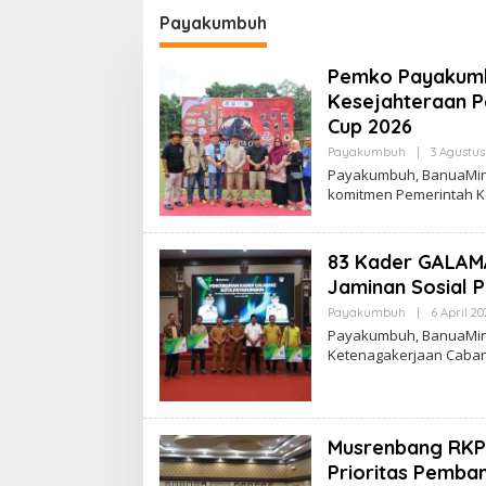
?
Beri Apresiasi
Putusa
Payakumbuh
Nomor 
Pemko Payakumb
Kesejahteraan P
Cup 2026
Payakumbuh
|
3 Agustus
Payakumbuh, BanuaMin
komitmen Pemerintah 
83 Kader GALAM
Jaminan Sosial 
Payakumbuh
|
6 April 20
Payakumbuh, BanuaMin
Ketenagakerjaan Caban
Musrenbang RKP
Prioritas Pemba