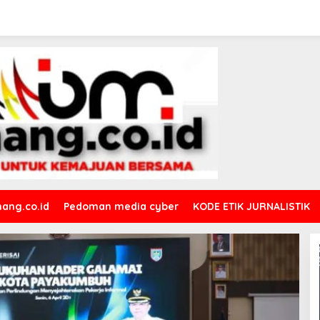
ang.co.id
Pedoman media cyber
KODE ETIK JURNALISTIK