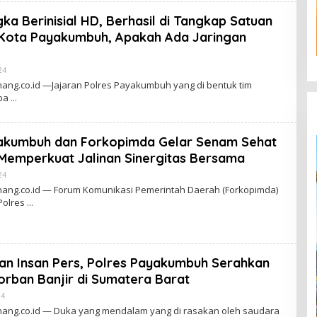
G
C
a Berinisial HD, Berhasil di Tangkap Satuan
H
A
Kota Payakumbuh, Apakah Ada Jaringan
I
A
N
24
O
G
L
ng.co.id —Jajaran Polres Payakumbuh yang di bentuk tim
E
oba
H
A
D
M
yakumbuh dan Forkopimda Gelar Senam Sehat
I
N
Memperkuat Jalinan Sinergitas Bersama
24
O
L
ng.co.id — Forum Komunikasi Pemerintah Daerah (Forkopimda)
E
Polres
H
A
D
M
I
N
an Insan Pers, Polres Payakumbuh Serahkan
orban Banjir di Sumatera Barat
24
O
L
ng.co.id — Duka yang mendalam yang di rasakan oleh saudara
E