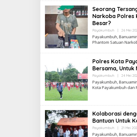
Seorang Tersangk
Narkoba Polres 
Besar?
Payakumbuh
|
26 Mei 20
Payakumbuh, Banuamina
Phantom Satuan Nark
Polres Kota Pa
Bersama, Untuk 
Payakumbuh
|
24 Mei 20
Payakumbuh, Banuamina
Kota Payakumbuh dan 
Kolaborasi deng
Bantuan Untuk K
Payakumbuh
|
21 Mei 20
Payakumbuh, Banuamina