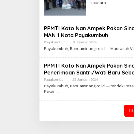
saudara
PPMTI Koto Nan Ampek Pakan Sinay
MAN 1 Kota Payakumbuh
Payakumbuh
|
31 Januari 2024
O
L
Payakumbuh, Banuaminang.co.id — Madrasah Voc
E
H
A
D
PPMTI Koto Nan Ampek Pakan Sin
M
Penerimaan Santri/Wati Baru Seb
I
N
Payakumbuh
|
25 Januari 2024
O
L
Payakumbuh, Banuaminang.co.id —Pondok Pesant
E
Pakan
H
A
D
M
I
Li
N