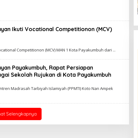
H
A
D
M
I
N
an Ikuti Vocational Competitionon (MCV)
ational Competitionon (MCV) MAN 1 Kota Payakumbuh dari
ayan Payakumbuh, Rapat Persiapan
agai Sekolah Rujukan di Kota Payakumbuh
ren Madrasah Tarbiyah Islamiyah (PPMTI) Koto Nan Ampek
hat Selengkapnya