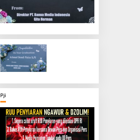
Payakumbuh
Musrenbang RKPD 2027, Pemk
Tegaskan Lima Prioritas Pemb
 Maret 2026
Pji
embilan Tersangka
Seberapa Pentingkah
orupsi PI Rohil, Jejak
Yayasan Fort de Kock
p9,2 Miliar ke Eks Bupati
Mendongkrak
asih Didalami
Perekonomian Masyarakat