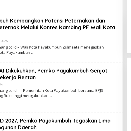
n Mahkamah Agung
Bonjol
2108/K/Pdt/2022
uh Kembangkan Potensi Peternakan dan
eternak Melalui Kontes Kambing PE Wali Kota
 2026
O
L
ang.co.id – Wali Kota Payakumbuh Zulmaeta menegaskan
E
Kota Payakumbuh
H
I
I
N
AI Dikukuhkan, Pemko Payakumbuh Genjot
G
C
Pekerja Rentan
H
A
26
O
I
L
ang.co.id — Pemerintah Kota Payakumbuh bersama BPJS
A
E
N
g Bukittinggi mengukuhkan
H
G
I
I
N
G
C
D 2027, Pemko Payakumbuh Tegaskan Lima
H
A
ngunan Daerah
I