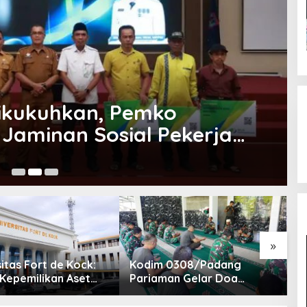
ikukuhkan, Pemko
Jaminan Sosial Pekerja
30
»
itas Fort de Kock:
Kodim 0308/Padang
S
 Kepemilikan Aset
Pariaman Gelar Doa
K
yang Sah Adalah
Bersama Sambut HUT ke-1
R
Yayasan Berdasarkan
Kodam XX/Tuanku Imam
M