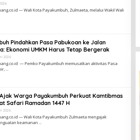
A
2026
O
N
L
g.co.id — Wali Kota Payakumbuh, Zulmaeta, melalui Wakil Wali
G
E
H
I
I
N
G
C
uh Pindahkan Pasa Pabukoan ke Jalan
H
A
a: Ekonomi UMKM Harus Tetap Bergerak
I
A
ri 2026
O
N
L
ang.co.id — Pemko Payakumbuh memusatkan aktivitas Pasa
G
E
ir,
H
I
I
N
G
C
Ajak Warga Payakumbuh Perkuat Kamtibmas
H
A
aat Safari Ramadan 1447 H
I
A
ri 2026
O
N
L
ang.co.id — Wali Kota Payakumbuh Zulmaeta mengajak
G
E
enguatan keamanan
H
I
I
N