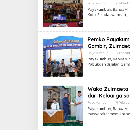
Payakumbuh
|
30 Maret 
Payakumbuh, BanuaMinan
Kota, Elzadaswarman,
Pemko Payakumb
Gambir, Zulmaet
Payakumbuh
|
19 Februa
Payakumbuh, BanuaMin
Pabukoan di Jalan Gamb
Wako Zulmaeta 
dari Keluarga s
Payakumbuh
|
18 Februa
Payakumbuh, BanuaMin
masyarakat memulai p