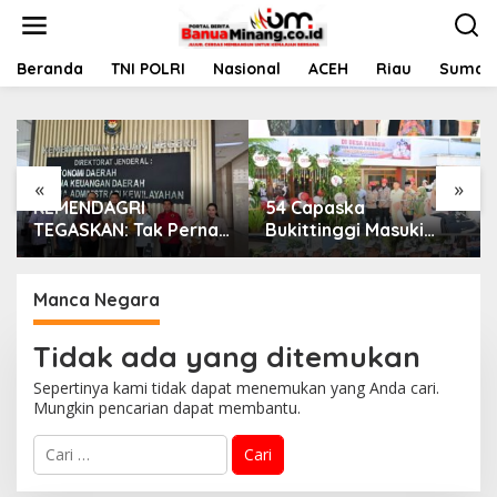
L
e
w
a
Beranda
TNI POLRI
Nasional
ACEH
Riau
Sumate
t
i
k
e
k
«
»
o
KEMENDAGRI
54 Capaska
n
t
TEGASKAN: Tak Pernah
Bukittinggi Masuki
e
Ada Rekomendasi
Tahap Tantingan di
n
Tolak Perpanjangan
Desa Bahagia
133 HGB STC
Manca Negara
Tidak ada yang ditemukan
Sepertinya kami tidak dapat menemukan yang Anda cari.
Mungkin pencarian dapat membantu.
C
a
r