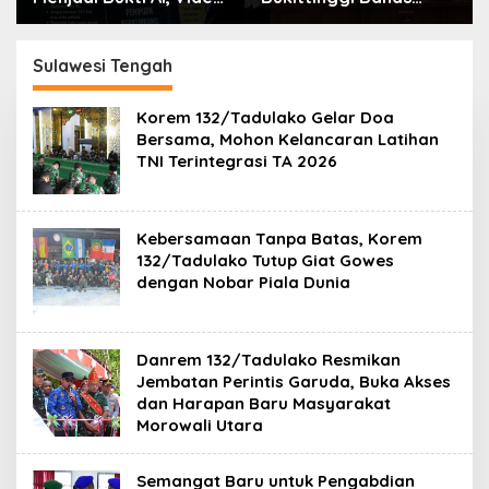
Call, dan Evolusi
Penataan Kota hingga
Penipuan Digital Oleh:
Polemik Lahan Kampus
Ardy Mu’tamar
UFDK
Sulawesi Tengah
Korem 132/Tadulako Gelar Doa
Bersama, Mohon Kelancaran Latihan
TNI Terintegrasi TA 2026
Kebersamaan Tanpa Batas, Korem
132/Tadulako Tutup Giat Gowes
dengan Nobar Piala Dunia
Danrem 132/Tadulako Resmikan
Jembatan Perintis Garuda, Buka Akses
dan Harapan Baru Masyarakat
Morowali Utara
Semangat Baru untuk Pengabdian