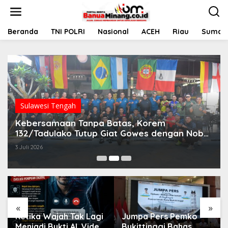
L
e
w
a
Beranda
TNI POLRI
Nasional
ACEH
Riau
Sumate
t
i
k
e
k
o
n
t
Sulawesi Tengah
e
Kebersamaan Tanpa Batas, Korem
n
132/Tadulako Tutup Giat Gowes dengan Nobar
Piala Dunia
3 Juli 2026
«
»
Ketika Wajah Tak Lagi
Jumpa Pers Pemko
Menjadi Bukti AI, Video
Bukittinggi Bahas