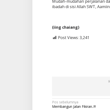
Mudah-mudahan perjalanan dari
ibadah di sisi Allah SWT, Aamiin
(iing chaiang)
Post Views:
3,241
I
N
Pos sebelumnya
Membangun Jalan Fikiran..!!!