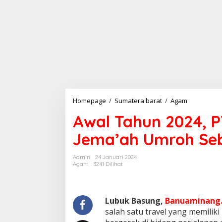
Homepage
/
Sumatera barat
/
Agam
A
w
Awal Tahun 2024, P
a
l
Jema’ah Umroh Se
T
a
h
Admin
24 Januari 2024
u
Agam
3241 Dilihat
n
2
0
2
Lubuk Basung,
Banuaminang.
4
salah satu travel yang memilik
,