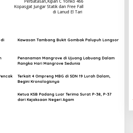
Perbatasan,Kipan C Yonko 466
Kopasgat Jungar Statik dan Free Fall
di Lanud El Tari
di
Kawasan Tambang Bukit Gombak Palupuh Longsor
n
Penanaman Mangrove di Ujuang Labuang Dalam
Rangka Hari Mangrove Sedunia
Pencak
Terkait 4 Ompreng MBG di SDN 19 Lurah Dalam,
Begini Kronologisnya
Ketua KSB Padang Luar Terima Surat P-38, P-37
dari Kejaksaan Negeri Agam