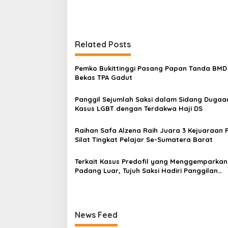
a
v
i
g
Related Posts
a
s
Pemko Bukittinggi Pasang Papan Tanda BMD 
Bekas TPA Gadut
i
p
Panggil Sejumlah Saksi dalam Sidang Dugaa
Kasus LGBT dengan Terdakwa Haji DS
o
s
Raihan Safa Alzena Raih Juara 3 Kejuaraan 
Silat Tingkat Pelajar Se-Sumatera Barat
Terkait Kasus Predofil yang Menggemparkan
Padang Luar, Tujuh Saksi Hadiri Panggilan
Kejaksaan Pengadilan Negeri Lubuk Basung
News Feed