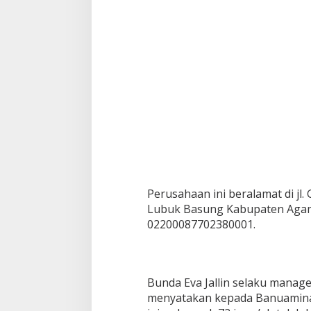
'
a
h
U
m
r
o
h
S
e
b
a
n
y
a
Perusahaan ini beralamat di j
k
7
Lubuk Basung Kabupaten Agam
2
02200087702380001.
J
e
m
a
Bunda Eva Jallin selaku manage
'
a
menyatakan kepada Banuaminan
h