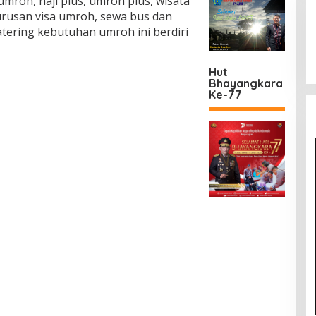
umroh, haji plus, umroh plus, wisata
urusan visa umroh, sewa bus dan
tering kebutuhan umroh ini berdiri
Hut
Bhayangkara
Ke-77