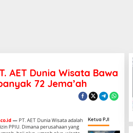
T. AET Dunia Wisata Bawa
banyak 72 Jema’ah
Ketua PJI
co.id
—
PT. AET Dunia Wisata adalah
i izin PPIU. Dimana perusahaan yang