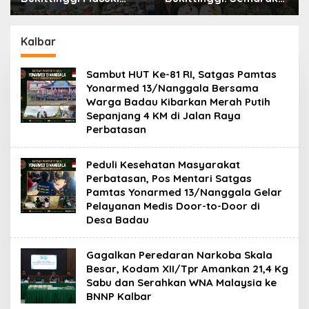
Tahap Tantingan di
Car Free Day dalam
Desa Bahagia
Rangka HUT ke I
Komando Daerah
Kalbar
Militer (KODAM)
XX/Tuanku Imam
Sambut HUT Ke-81 RI, Satgas Pamtas
Bonjol
Yonarmed 13/Nanggala Bersama
Warga Badau Kibarkan Merah Putih
Sepanjang 4 KM di Jalan Raya
Perbatasan
Peduli Kesehatan Masyarakat
Perbatasan, Pos Mentari Satgas
Pamtas Yonarmed 13/Nanggala Gelar
Pelayanan Medis Door-to-Door di
Desa Badau
Gagalkan Peredaran Narkoba Skala
Besar, Kodam XII/Tpr Amankan 21,4 Kg
Sabu dan Serahkan WNA Malaysia ke
BNNP Kalbar