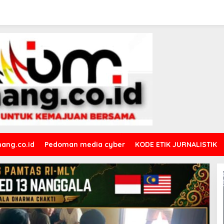
ang.co.id
Pedoman media cyber
KODE ETIK JURNALISTIK