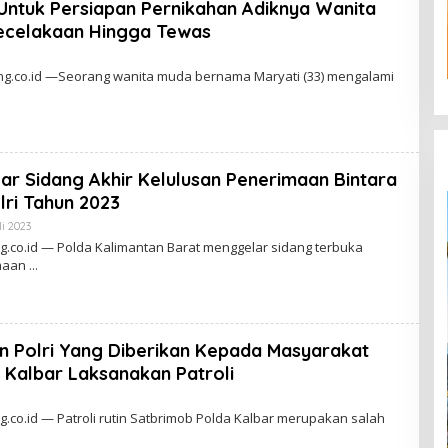
 Untuk Persiapan Pernikahan Adiknya Wanita
Kecelakaan Hingga Tewas
g.co.id —Seorang wanita muda bernama Maryati (33) mengalami
ar Sidang Akhir Kelulusan Penerimaan Bintara
ri Tahun 2023
li 2023
O
L
.co.id — Polda Kalimantan Barat menggelar sidang terbuka
E
imaan
H
A
D
M
I
N
n Polri Yang Diberikan Kepada Masyarakat
 Kalbar Laksanakan Patroli
.co.id — Patroli rutin Satbrimob Polda Kalbar merupakan salah