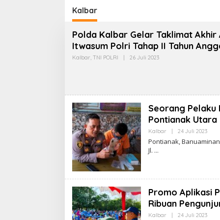
sata dan
Ekosis
Kalbar
Ekonomi
Polda Kalbar Gelar Taklimat Akhir 
Itwasum Polri Tahap II Tahun Ang
Kalbar
,
TNI POLRI
|
26 Juli 2023
O
L
E
H
Seorang Pelaku 
Pontianak Utara
Kalbar
|
24 Juli 2023
O
L
Pontianak, Banuaminang
E
Jl.
H
A
D
M
I
N
Promo Aplikasi P
Ribuan Pengunju
Kalbar
|
24 Juli 2023
O