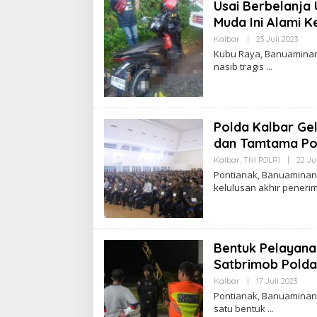
Usai Berbelanja
Muda Ini Alami 
Kalbar
|
23 Juli 2023
O
L
Kubu Raya, Banuaminan
E
nasib tragis
H
A
D
M
I
N
Polda Kalbar Gel
dan Tamtama Pol
Kalbar
,
TNI POLRI
|
22 Ju
Pontianak, Banuaminang
kelulusan akhir pener
Bentuk Pelayana
Satbrimob Polda
Kalbar
|
17 Juli 2023
O
L
Pontianak, Banuaminang
E
satu bentuk
H