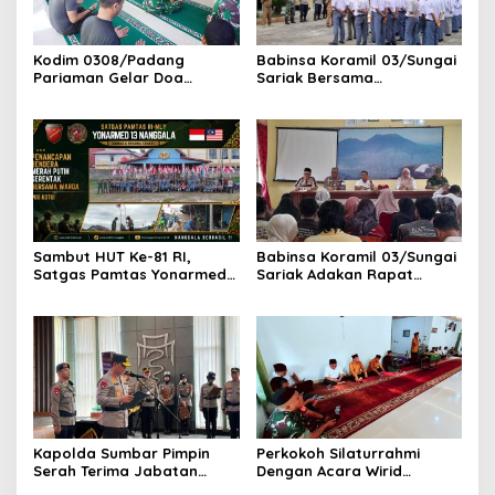
Kodim 0308/Padang
Babinsa Koramil 03/Sungai
Pariaman Gelar Doa
Sariak Bersama
Bersama Sambut HUT ke-1
Bhabinkamtibmas Polsek
Kodam XX/Tuanku Imam
VII Koto Melaksanakan
Bonjol
Seleksi Calon Anggota
Paskibra Tingkat
Kecamatan VII Koto
Patamuan
Sambut HUT Ke-81 RI,
Babinsa Koramil 03/Sungai
Satgas Pamtas Yonarmed
Sariak Adakan Rapat
13/Nanggala Bersama
Pembentukan Panitia HUT
Warga Badau Kibarkan
RI Ke-81 Kantor Camat VII
Merah Putih Sepanjang 4
Koto Patamuan
KM di Jalan Raya
Perbatasan
Kapolda Sumbar Pimpin
Perkokoh Silaturrahmi
Serah Terima Jabatan
Dengan Acara Wirid
Pejabat Utama dan
Bulanan Bersama