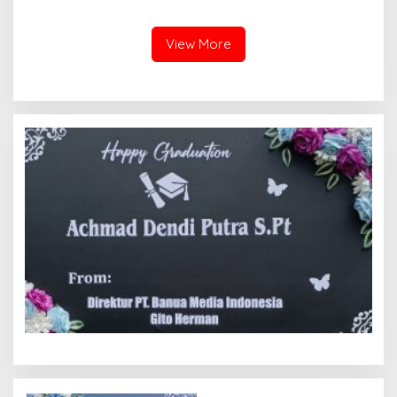
Kapolres Jajaran
Masyarakat, Danramil
/Babinsa Koramil
03/Sungai Sariak
View More