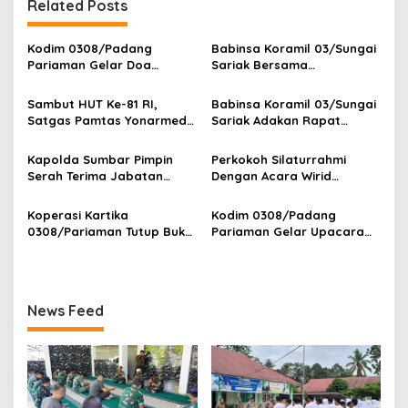
g
Related Posts
a
s
Kodim 0308/Padang
Babinsa Koramil 03/Sungai
Pariaman Gelar Doa
Sariak Bersama
i
Bersama Sambut HUT ke-1
Bhabinkamtibmas Polsek
p
Kodam XX/Tuanku Imam
VII Koto Melaksanakan
Sambut HUT Ke-81 RI,
Babinsa Koramil 03/Sungai
Bonjol
Seleksi Calon Anggota
Satgas Pamtas Yonarmed
Sariak Adakan Rapat
o
Paskibra Tingkat
13/Nanggala Bersama
Pembentukan Panitia HUT
Kecamatan VII Koto
s
Warga Badau Kibarkan
RI Ke-81 Kantor Camat VII
Kapolda Sumbar Pimpin
Perkokoh Silaturrahmi
Patamuan
Merah Putih Sepanjang 4
Koto Patamuan
Serah Terima Jabatan
Dengan Acara Wirid
KM di Jalan Raya
Pejabat Utama dan
Bulanan Bersama
Perbatasan
Kapolres Jajaran
Masyarakat, Danramil
Koperasi Kartika
Kodim 0308/Padang
/Babinsa Koramil
0308/Pariaman Tutup Buku
Pariaman Gelar Upacara
03/Sungai Sariak
Tahun 2026 Digelar di
Bendera 17-an, Dandim
Makodim
Bacakan Amanat Kasad
News Feed