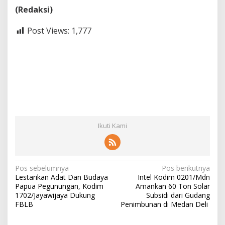
(Redaksi)
Post Views:
1,777
Ikuti Kami
N
Pos sebelumnya
Pos berikutnya
Lestarikan Adat Dan Budaya
Intel Kodim 0201/Mdn
a
Papua Pegunungan, Kodim
Amankan 60 Ton Solar
v
1702/Jayawijaya Dukung
Subsidi dari Gudang
FBLB
Penimbunan di Medan Deli
i