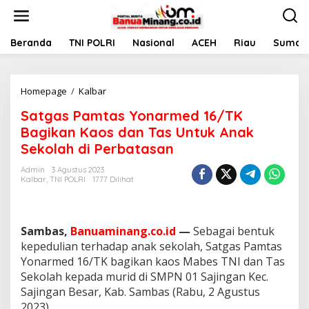
L
e
w
a
Beranda
TNI POLRI
Nasional
ACEH
Riau
Sumate
t
i
k
Homepage
/
Kalbar
S
e
a
k
Satgas Pamtas Yonarmed 16/TK
t
o
g
n
Bagikan Kaos dan Tas Untuk Anak
a
t
Sekolah di Perbatasan
s
e
P
n
Admin
3 Agustus 2023
a
Kalbar
,
TNI POLRI
1777 Dilihat
m
t
a
s
Sambas,
Banuaminang.co.id
—
Sebagai bentuk
Y
kepedulian terhadap anak sekolah, Satgas Pamtas
o
Yonarmed 16/TK bagikan kaos Mabes TNI dan Tas
n
Sekolah kepada murid di SMPN 01 Sajingan Kec.
a
r
Sajingan Besar, Kab. Sambas (Rabu, 2 Agustus
m
2023)