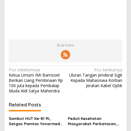
Ikuti Kami
N
Pos sebelumnya
Pos berikutnya
Ketua Umum IMI Bamsoet
Uluran Tangan Jenderal Sigit
a
Berikan Uang Pembinaan Rp
Kepada Mahasiswa Korban
v
100 juta kepada Pembalap
Jeratan Kabel Optik
Muda Aldi Satya Mahendra
i
g
Related Posts
a
s
Sambut HUT Ke-81 RI,
Peduli Kesehatan
Satgas Pamtas Yonarmed
Masyarakat Perbatasan,
i
13/Nanggala Bersama
Pos Mentari Satgas Pamtas