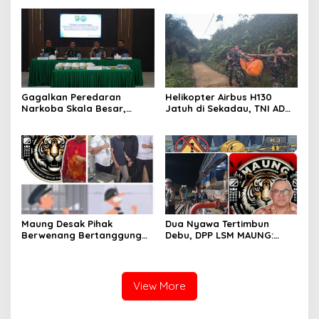
Warga Badau Kibarkan
Yonarmed 13/Nanggala
Merah Putih Sepanjang 4
Gelar Pelayanan Medis
KM di Jalan Raya
Door-to-Door di Desa
Perbatasan
Badau
Gagalkan Peredaran
Helikopter Airbus H130
Narkoba Skala Besar,
Jatuh di Sekadau, TNI AD
Kodam XII/Tpr Amankan
Kerahkan 209 Personel
21,4 Kg Sabu dan Serahkan
untuk Pencarian dan
WNA Malaysia ke BNNP
Evakuasi
Kalbar
Maung Desak Pihak
Dua Nyawa Tertimbun
Berwenang Bertanggung
Debu, DPP LSM MAUNG:
Jawab atas Kaburnya
Sistem K3 Harus Jadi
Tahanan Kejari Pontianak
Prioritas Tak Bisa Ditawar
View More