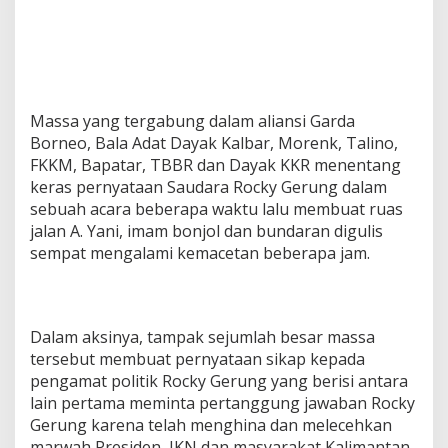
a
k
S
e
g
e
Massa yang tergabung dalam aliansi Garda
r
a
Borneo, Bala Adat Dayak Kalbar, Morenk, Talino,
T
FKKM, Bapatar, TBBR dan Dayak KKR menentang
a
keras pernyataan Saudara Rocky Gerung dalam
n
sebuah acara beberapa waktu lalu membuat ruas
g
k
jalan A. Yani, imam bonjol dan bundaran digulis
a
sempat mengalami kemacetan beberapa jam.
p
R
o
c
Dalam aksinya, tampak sejumlah besar massa
k
y
tersebut membuat pernyataan sikap kepada
G
pengamat politik Rocky Gerung yang berisi antara
e
lain pertama meminta pertanggung jawaban Rocky
r
Gerung karena telah menghina dan melecehkan
u
n
marwah Presiden, IKN dan masyarakat Kalimantan,