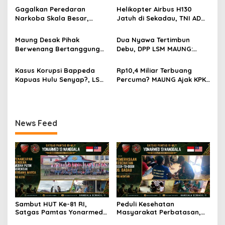
p
Warga Badau Kibarkan
Yonarmed 13/Nanggala
Gagalkan Peredaran
Helikopter Airbus H130
Merah Putih Sepanjang 4
Gelar Pelayanan Medis
Narkoba Skala Besar,
Jatuh di Sekadau, TNI AD
o
KM di Jalan Raya
Door-to-Door di Desa
Kodam XII/Tpr Amankan
Kerahkan 209 Personel
Perbatasan
Badau
s
21,4 Kg Sabu dan Serahkan
untuk Pencarian dan
Maung Desak Pihak
Dua Nyawa Tertimbun
WNA Malaysia ke BNNP
Evakuasi
Berwenang Bertanggung
Debu, DPP LSM MAUNG:
Kalbar
Jawab atas Kaburnya
Sistem K3 Harus Jadi
Tahanan Kejari Pontianak
Prioritas Tak Bisa Ditawar
Kasus Korupsi Bappeda
Rp10,4 Miliar Terbuang
Kapuas Hulu Senyap?, LSM
Percuma? MAUNG Ajak KPK
MAUNG Minta KPK Tindak
dan Kejati Selidiki Proyek
Tegas Berdasarkan Aturan
Air Bersih di Bengkayang
Hukum
News Feed
Sambut HUT Ke-81 RI,
Peduli Kesehatan
Satgas Pamtas Yonarmed
Masyarakat Perbatasan,
13/Nanggala Bersama
Pos Mentari Satgas Pamtas