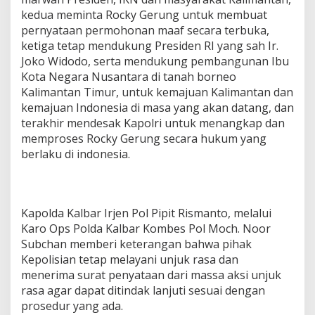
g
kedua meminta Rocky Gerung untuk membuat
,
pernyataan permohonan maaf secara terbuka,
I
ketiga tetap mendukung Presiden RI yang sah Ir.
n
Joko Widodo, serta mendukung pembangunan Ibu
i
T
Kota Negara Nusantara di tanah borneo
a
Kalimantan Timur, untuk kemajuan Kalimantan dan
n
kemajuan Indonesia di masa yang akan datang, dan
g
terakhir mendesak Kapolri untuk menangkap dan
g
a
memproses Rocky Gerung secara hukum yang
p
berlaku di indonesia.
a
n
P
o
Kapolda Kalbar Irjen Pol Pipit Rismanto, melalui
l
d
Karo Ops Polda Kalbar Kombes Pol Moch. Noor
a
Subchan memberi keterangan bahwa pihak
K
Kepolisian tetap melayani unjuk rasa dan
a
menerima surat penyataan dari massa aksi unjuk
l
b
rasa agar dapat ditindak lanjuti sesuai dengan
a
prosedur yang ada.
r