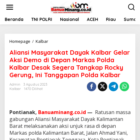
L
e
w
a
Beranda
TNI POLRI
Nasional
ACEH
Riau
Sumate
t
i
k
Homepage
/
Kalbar
A
e
l
k
Aliansi Masyarakat Dayak Kalbar Gelar
i
o
a
n
Aksi Demo di Depan Markas Polda
n
t
Kalbar Desak Segera Tangkap Rocky
s
e
Gerung, Ini Tanggapan Polda Kalbar
i
n
M
Admin
3 Agustus 2023
a
Kalbar
1470 Dilihat
s
y
a
r
Pontianak,
Banuaminang.co.id
—
Ratusan massa
a
gabungan Aliansi Masyarakat Dayak Kalimantan
k
Barat melaksanakan aksi unjuk rasa di depan
a
t
Markas polda Kalimantan Barat, Jalan Ahmad Yani,
D
Kecamatan Pontianak Tenggara, Kota Pontianak,