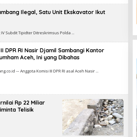
ambang Ilegal, Satu Unit Ekskavator Ikut
V Subdit Tipidter Ditreskrimsus Polda
II DPR RI Nasir Djamil Sambangi Kantor
mham Aceh, Ini yang Dibahas
.co.id -– Anggota Komisi III DPR RI asal Aceh Nasir
ilai Rp 22 Miliar
minta Telisik