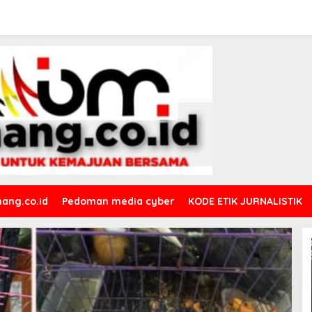
ang.co.id
Pedoman media cyber
KODE ETIK JURNALISTIK