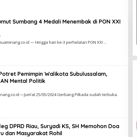
Ekosistem Halal Nasional
Sumut Sumbang 4 Medali Menembak di PON XXI
4
O
L
anuaminang.co.id — Hingga hari ke-3 perhelatan PON XXI
E
H
A
D
M
I
N
 Potret Pemimpin Walikota Subulussalam,
N Mental Politik
ang.co.id —Jum’at 25/05/2024 Gerbang Pilkada sudah terbuka.
aleg DPRD Riau, Suryadi KS, SH Memohon Doa
ru dan Masyarakat Rohil