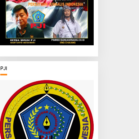
UFDK
PJI