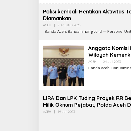
H
A
D
Polisi kembali Hentikan Aktivitas T
M
Diamankan
I
N
ACEH
|
7 Agustus 2023
O
L
Banda Aceh, Banuaminang.co.id — Personel Unit I
E
H
Anggota Komisi I
Wilayah Kemenku
ACEH
|
24 Juli 2023
O
L
Banda Aceh, Banuaminang
E
H
A
D
M
I
N
LIRA Dan LPK Tuding Proyek RR Bern
Milik Oknum Pejabat, Polda Aceh Di
ACEH
|
19 Juli 2023
O
L
E
H