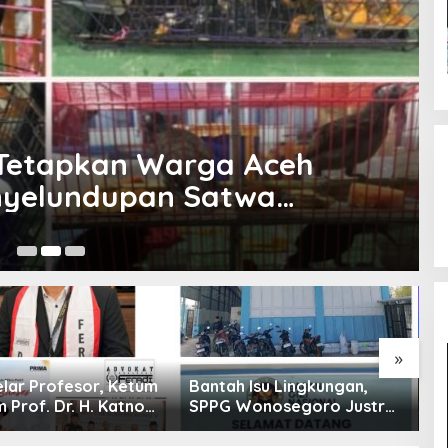
residen Prabowo Tinjau
cana di Aceh Tamiang
21
»
 Isu Lingkungan,
Mahyeldi Ajak Kepala
K
onosegoro Justru
Daerah Percepat
Men
otor Ekonomi
Sertifikasi Halal, Bidik
d
Boyolali
Sumbar Jadi Pusat