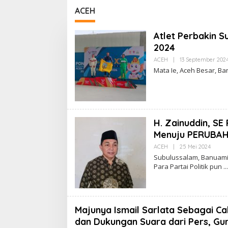
Baru Pariwisata dan
ACEH
Ketahanan Ekonomi
Atlet Perbakin 
2024
ACEH
|
13 September 202
Mata Ie, Aceh Besar, B
H. Zainuddin, SE
Menuju PERUBAHA
ACEH
|
25 Mei 2024
O
L
Subulussalam, Banuamin
E
Para Partai Politik pun
H
A
D
M
I
N
Majunya Ismail Sarlata Sebagai C
dan Dukungan Suara dari Pers, Gu