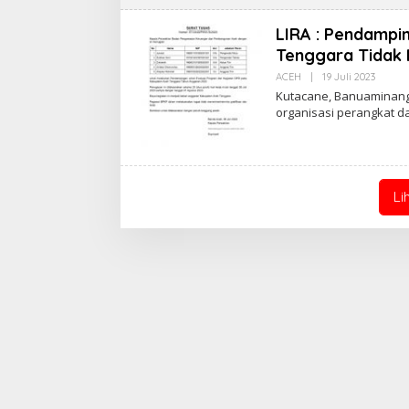
LIRA : Pendampin
Tenggara Tidak
ACEH
|
19 Juli 2023
O
L
Kutacane, Banuaminang
E
organisasi perangkat d
H
A
D
M
I
N
Li