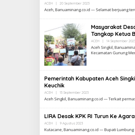
ACEH
|
20 September 2023
O
L
Aceh, Banuaminang.co.id — Selamat berjuang t
E
H
A
D
Masyarakat Desa
M
Tangkap Ketua 
I
N
ACEH
|
14 September 202
Aceh Singkil, Banuamin
Kecamatan Gunung Mer
Pemerintah Kabupaten Aceh Singkil
Keuchik
ACEH
|
13 September 2023
O
L
Aceh Singkil, Banuaminang.co.id — Terkait perma
E
H
A
D
LIRA Desak KPK RI Turun Ke Agar
M
I
ACEH
|
9 Agustus 2023
O
N
L
Kutacane, Banuaminang.co.id — Bupati Lumbung
E