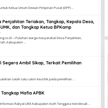
eruntuk Ketua Umum Dewan Pimpinan Pusat (DPP)
 Penjahitan Teriakan, Tangkap, Kepala Desa,
BUMK, dan Tangkap Ketua BPKamp
3
O
L
ang.co.id —Puluhan warga masyarakat Desa Panjahitan,
E
iah, Kabupaten
H
A
D
M
I
N
 Segera Ambil Sikap, Terkait Pemilihan
salahan salah satu calon keuchik pada pemilihan
a Tangkap Mafia APBK
 Informasi Rakyat LIRA Kabupaten Aceh Tenggara mendesak