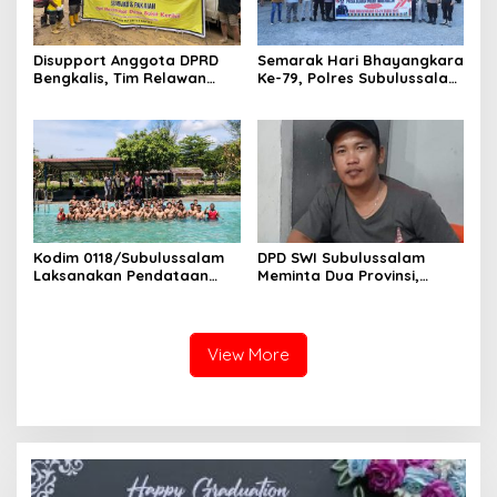
Disupport Anggota DPRD
Semarak Hari Bhayangkara
Bengkalis, Tim Relawan
Ke-79, Polres Subulussalam
Desa Bukit Kerikil Salurkan
Gelar Lomba Kebersihan
Bantuan Ke Aceh Tamiang
Polsek Jajaran
Kodim 0118/Subulussalam
DPD SWI Subulussalam
Laksanakan Pendataan
Meminta Dua Provinsi,
Awal Jasmani Calon
Harus Berkerjasama untuk
Prajurit TNI Tahun 2025
Meminimalisir Rawannya
Jalan Lintas Provinsi
View More