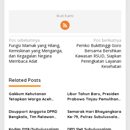
Ikuti Kami
N
Pos sebelumnya
Pos berikutnya
Fungsi Mamak yang Hilang,
Pemko Bukittinggi Goro
a
Kemiskinan yang Menganga,
Bersama Bersihkan
v
dan Kegagalan Negara
Kawasan RSUD, Siapkan
Membaca Adat
Peningkatan Layanan
i
Kesehatan
g
Related Posts
a
s
Gakkum Kehutanan
Libur Tahun Baru, Presiden
i
Tetapkan Warga Aceh
Prabowo Tinjau Pemulihan
p
Utara Tersangka
Pascabencana di Aceh
Penyelundupan Satwa
Tamiang
Disupport Anggota DPRD
Semarak Hari Bhayangkara
o
Dilindungi
Bengkalis, Tim Relawan
Ke-79, Polres Subulussalam
s
Desa Bukit Kerikil Salurkan
Gelar Lomba Kebersihan
Bantuan Ke Aceh Tamiang
Polsek Jajaran
Kodim 0118/Subulussalam
DPD SWI Subulussalam