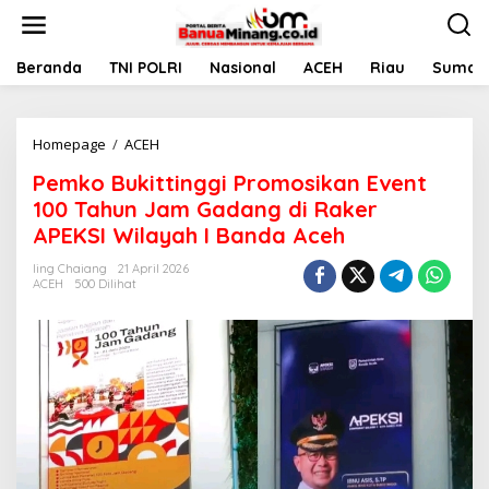
L
e
w
a
Beranda
TNI POLRI
Nasional
ACEH
Riau
Sumate
t
i
k
Homepage
/
ACEH
P
e
e
k
Pemko Bukittinggi Promosikan Event
m
o
k
n
100 Tahun Jam Gadang di Raker
o
t
APEKSI Wilayah I Banda Aceh
B
e
u
n
Iing Chaiang
21 April 2026
k
ACEH
500 Dilihat
i
t
t
i
n
g
g
i
P
r