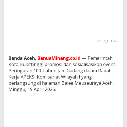
a
d
a
n
g
d
i
R
Oplus_131072
a
k
e
Banda Aceh,
BanuaMinang.co.id
—
Pemerintah
r
Kota Bukittinggi promosi dan sosialisasikan event
A
P
Peringatan 100 Tahun Jam Gadang dalam Rapat
E
Kerja APEKSI Komisariat Wilayah I yang
K
berlangsung di halaman Balee Meuseuraya Aceh,
S
Minggu, 19 April 2026.
I
W
i
l
a
y
a
h