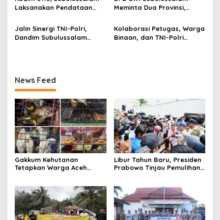
Laksanakan Pendataan
Meminta Dua Provinsi,
Awal Jasmani Calon
Harus Berkerjasama untuk
Prajurit TNI Tahun 2025
Meminimalisir Rawannya
Jalin Sinergi TNI-Polri,
Kolaborasi Petugas, Warga
Jalan Lintas Provinsi
Dandim Subulussalam
Binaan, dan TNI-Polri
Sambut Silaturahmi
dalam Memperbaiki
Fasilitas yang Rusak di
Lapas Kutacane
News Feed
Gakkum Kehutanan
Libur Tahun Baru, Presiden
Tetapkan Warga Aceh
Prabowo Tinjau Pemulihan
Utara Tersangka
Pascabencana di Aceh
Penyelundupan Satwa
Tamiang
Dilindungi