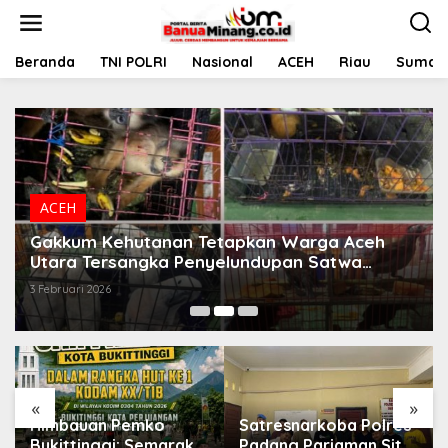
L
e
w
a
Beranda
TNI POLRI
Nasional
ACEH
Riau
Sumate
t
i
k
e
k
o
n
t
ACEH
e
Gakkum Kehutanan Tetapkan Warga Aceh
n
Utara Tersangka Penyelundupan Satwa
Dilindungi
3 Februari 2026
«
»
Himbauan Pemko
Satresnarkoba Polres
Bukittinggi: Semarak
Padang Pariaman Sita