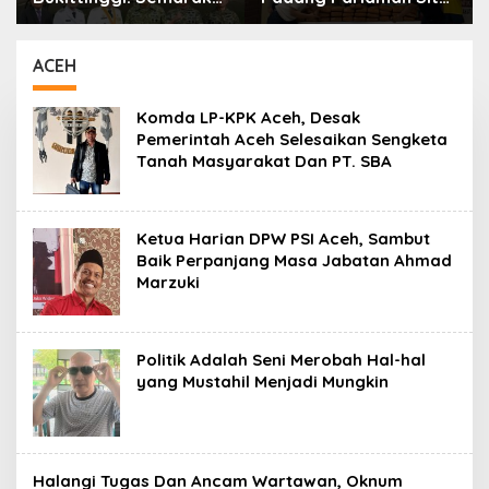
Car Free Day dalam
61 Paket Ganja Di
Rangka HUT ke I
Rumah Orang Tua
Komando Daerah
Pelaku
ACEH
Militer (KODAM)
XX/Tuanku Imam
Komda LP-KPK Aceh, Desak
Bonjol
Pemerintah Aceh Selesaikan Sengketa
Tanah Masyarakat Dan PT. SBA
Ketua Harian DPW PSI Aceh, Sambut
Baik Perpanjang Masa Jabatan Ahmad
Marzuki
Politik Adalah Seni Merobah Hal-hal
yang Mustahil Menjadi Mungkin
Halangi Tugas Dan Ancam Wartawan, Oknum