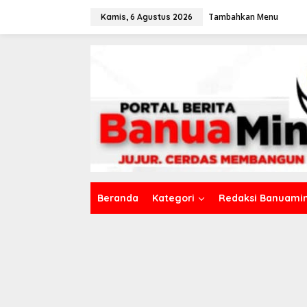
L
Tambahkan Menu
e
Kamis, 6 Agustus 2026
w
a
t
i
k
e
k
o
n
t
e
n
Beranda
Kategori
Redaksi Banuamin