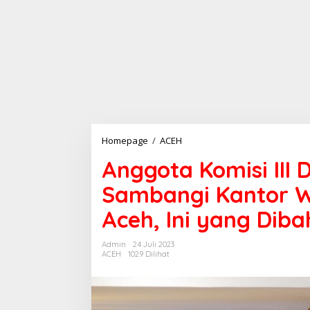
Homepage
/
ACEH
A
n
Anggota Komisi III 
g
g
Sambangi Kantor 
o
t
Aceh, Ini yang Diba
a
K
o
Admin
24 Juli 2023
m
ACEH
1029 Dilihat
i
s
i
I