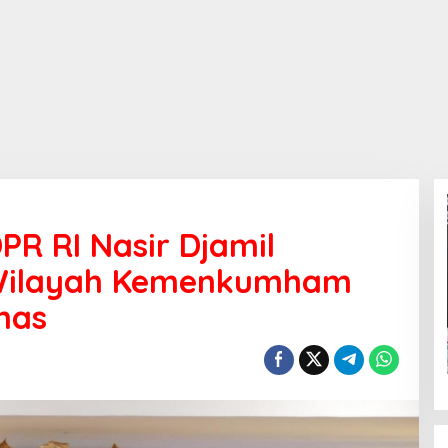
DPR RI Nasir Djamil
Wilayah Kemenkumham
has