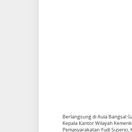
A
c
e
h
,
I
n
i
y
a
n
g
D
i
b
a
h
a
s
Berlangsung di Aula Bangsal Gar
Kepala Kantor Wilayah Kemenk
Pemasyarakatan Yudi Suseno, Ka