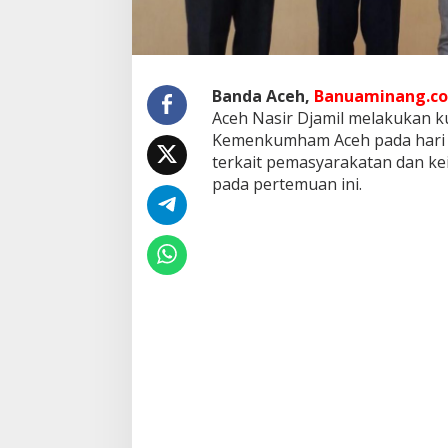
i
K
a
n
t
Banda Aceh,
Banuaminang.co
o
Aceh Nasir Djamil melakukan k
r
W
Kemenkumham Aceh pada hari ini
i
terkait pemasyarakatan dan k
l
pada pertemuan ini.
a
y
a
h
K
e
m
e
n
k
u
m
h
a
m