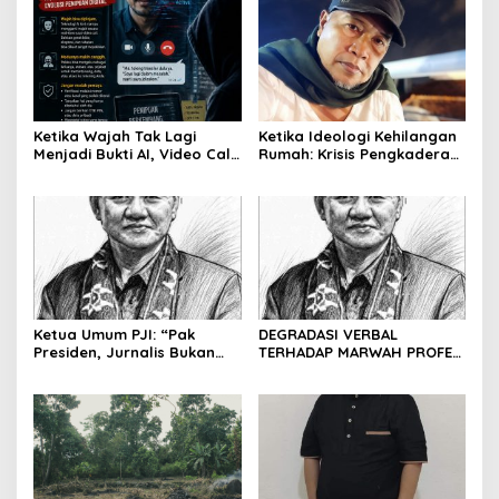
Ketika Wajah Tak Lagi
Ketika Ideologi Kehilangan
Menjadi Bukti AI, Video Call,
Rumah: Krisis Pengkaderan
dan Evolusi Penipuan
dan Matinya Gerakan
Digital Oleh: Ardy Mu’tamar
dalam Bayang-Bayang
Kepemimpinan yang
Kehilangan Arah
Ketua Umum PJI: “Pak
DEGRADASI VERBAL
Presiden, Jurnalis Bukan
TERHADAP MARWAH PROFESI
Pengkhianat Bangsa”
JURNALIS DAN MANUVER
ABUSE OF INFLUENCE OLEH
OKNUM ADVOKAT HOTMAN
PARIS HUTAPEA