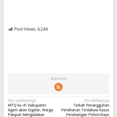
Post Views:
4,244
Ikuti Kami
N
Pos sebelumnya
Pos berikutnya
MTQ ke-41 Kabupaten
Terkait Penangguhan
a
Agam akan Digelar, Warga
Penahanan Terdakwa Kasus
v
Palupuh Mengadakan
Penebangan Pohon/Kayu