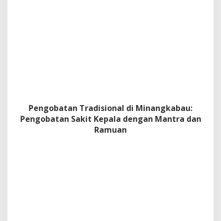
d
a
n
R
a
m
u
a
n
Pengobatan Tradisional di Minangkabau:
Pengobatan Sakit Kepala dengan Mantra dan
Ramuan