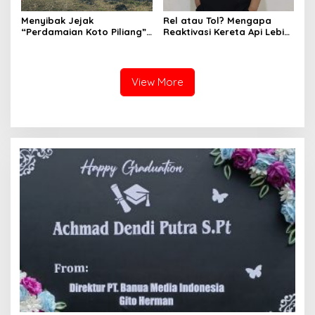
Menyibak Jejak
Rel atau Tol? Mengapa
“Perdamaian Koto Piliang”:
Reaktivasi Kereta Api Lebih
Penemuan Situs Medan Nan
Rasional daripada Jalan
Bapaneh di Nagari
Tol yang Membelah Nagari
Simawang
View More