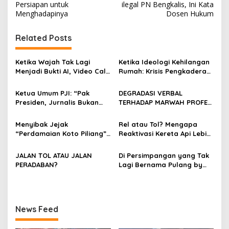
Persiapan untuk
ilegal PN Bengkalis, Ini Kata
i
Menghadapinya
Dosen Hukum
g
Related Posts
a
s
Ketika Wajah Tak Lagi
Ketika Ideologi Kehilangan
i
Menjadi Bukti AI, Video Call,
Rumah: Krisis Pengkaderan
p
dan Evolusi Penipuan
dan Matinya Gerakan
Digital Oleh: Ardy Mu’tamar
dalam Bayang-Bayang
Ketua Umum PJI: “Pak
DEGRADASI VERBAL
o
Kepemimpinan yang
Presiden, Jurnalis Bukan
TERHADAP MARWAH PROFESI
Kehilangan Arah
s
Pengkhianat Bangsa”
JURNALIS DAN MANUVER
ABUSE OF INFLUENCE OLEH
Menyibak Jejak
Rel atau Tol? Mengapa
OKNUM ADVOKAT HOTMAN
“Perdamaian Koto Piliang”:
Reaktivasi Kereta Api Lebih
PARIS HUTAPEA
Penemuan Situs Medan Nan
Rasional daripada Jalan
Bapaneh di Nagari
Tol yang Membelah Nagari
JALAN TOL ATAU JALAN
Di Persimpangan yang Tak
Simawang
PERADABAN?
Lagi Bernama Pulang by
Bumiara
News Feed