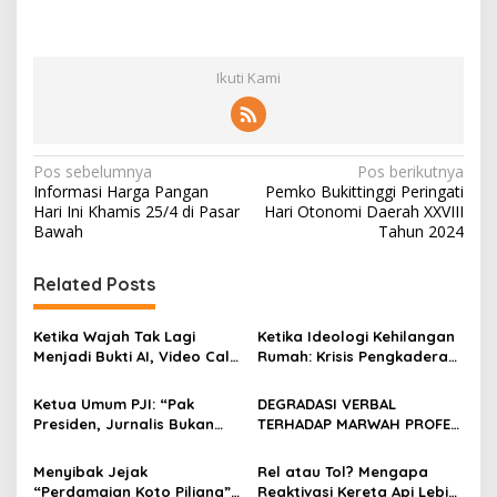
Ikuti Kami
N
Pos sebelumnya
Pos berikutnya
Informasi Harga Pangan
Pemko Bukittinggi Peringati
a
Hari Ini Khamis 25/4 di Pasar
Hari Otonomi Daerah XXVIII
v
Bawah
Tahun 2024
i
Related Posts
g
a
Ketika Wajah Tak Lagi
Ketika Ideologi Kehilangan
s
Menjadi Bukti AI, Video Call,
Rumah: Krisis Pengkaderan
dan Evolusi Penipuan
dan Matinya Gerakan
i
Digital Oleh: Ardy Mu’tamar
dalam Bayang-Bayang
Ketua Umum PJI: “Pak
DEGRADASI VERBAL
p
Kepemimpinan yang
Presiden, Jurnalis Bukan
TERHADAP MARWAH PROFESI
Kehilangan Arah
Pengkhianat Bangsa”
JURNALIS DAN MANUVER
o
ABUSE OF INFLUENCE OLEH
Menyibak Jejak
Rel atau Tol? Mengapa
s
OKNUM ADVOKAT HOTMAN
“Perdamaian Koto Piliang”:
Reaktivasi Kereta Api Lebih