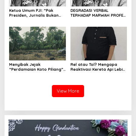
Ketua Umum PJI: “Pak
DEGRADASI VERBAL
Presiden, Jurnalis Bukan
TERHADAP MARWAH PROFESI
Pengkhianat Bangsa”
JURNALIS DAN MANUVER
ABUSE OF INFLUENCE OLEH
OKNUM ADVOKAT HOTMAN
PARIS HUTAPEA
Menyibak Jejak
Rel atau Tol? Mengapa
“Perdamaian Koto Piliang”:
Reaktivasi Kereta Api Lebih
Penemuan Situs Medan Nan
Rasional daripada Jalan
Bapaneh di Nagari
Tol yang Membelah Nagari
Simawang
View More