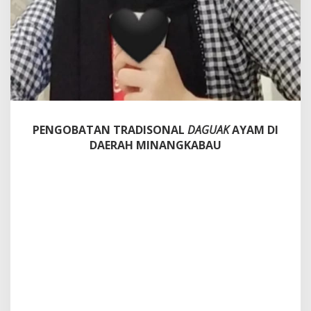
G
K
A
B
A
U
PENGOBATAN TRADISONAL
DAGUAK
AYAM DI
DAERAH MINANGKABAU