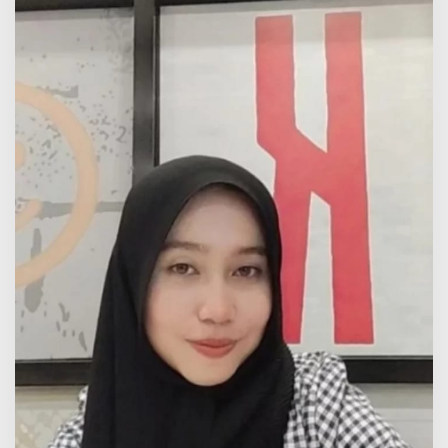
A
L
D
A
G
U
A
K
A
Y
A
M
D
I
D
A
E
R
A
H
M
I
N
A
N