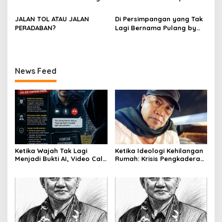
PARIS HUTAPEA
Penemuan Situs Medan Nan
Rasional daripada Jalan
Bapaneh di Nagari
Tol yang Membelah Nagari
JALAN TOL ATAU JALAN
Di Persimpangan yang Tak
Simawang
PERADABAN?
Lagi Bernama Pulang by
Bumiara
News Feed
Ketika Wajah Tak Lagi
Ketika Ideologi Kehilangan
Menjadi Bukti AI, Video Call,
Rumah: Krisis Pengkaderan
dan Evolusi Penipuan
dan Matinya Gerakan
Digital Oleh: Ardy Mu’tamar
dalam Bayang-Bayang
Kepemimpinan yang
Kehilangan Arah