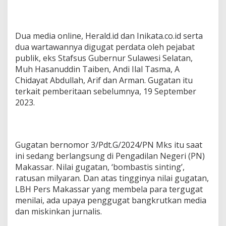
k
a
n
D
Dua media online, Herald.id dan Inikata.co.id serta
e
dua wartawannya digugat perdata oleh pejabat
m
publik, eks Stafsus Gubernur Sulawesi Selatan,
o
Muh Hasanuddin Taiben, Andi Ilal Tasma, A
N
a
Chidayat Abdullah, Arif dan Arman. Gugatan itu
s
terkait pemberitaan sebelumnya, 19 September
i
2023.
o
n
a
l
!
Gugatan bernomor 3/Pdt.G/2024/PN Mks itu saat
ini sedang berlangsung di Pengadilan Negeri (PN)
Makassar. Nilai gugatan, ‘bombastis sinting’,
ratusan milyaran. Dan atas tingginya nilai gugatan,
LBH Pers Makassar yang membela para tergugat
menilai, ada upaya penggugat bangkrutkan media
dan miskinkan jurnalis.