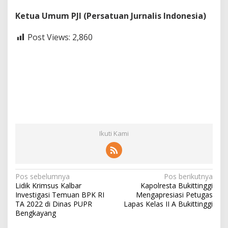
Ketua Umum PJI (Persatuan Jurnalis Indonesia)
Post Views:
2,860
Ikuti Kami
N
Pos sebelumnya
Pos berikutnya
Lidik Krimsus Kalbar
Kapolresta Bukittinggi
a
Investigasi Temuan BPK RI
Mengapresiasi Petugas
v
TA 2022 di Dinas PUPR
Lapas Kelas II A Bukittinggi
Bengkayang
i