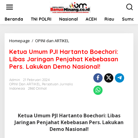
L
e
w
a
Beranda
TNI POLRI
Nasional
ACEH
Riau
Sumate
t
i
k
Homepage
/
OPINI dan ARTIKEL
K
e
e
k
Ketua Umum PJI Hartanto Boechori:
t
o
u
n
Libas Jaringan Penjahat Kebebasan
a
t
Pers. Lakukan Demo Nasional!
U
e
m
n
u
Admin
21 Februari 2024
OPINI Dan ARTIKEL
,
Persatuan Jurnalis
m
Indonesia
2860 Dilihat
P
J
I
H
a
Ketua Umum PJI Hartanto Boechori: Libas
r
Jaringan Penjahat Kebebasan Pers. Lakukan
t
Demo Nasional!
a
n