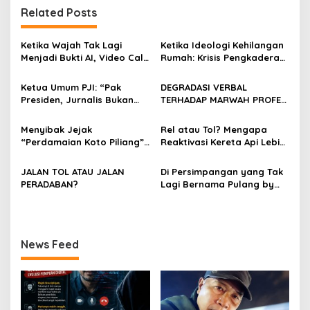
g
Related Posts
a
s
Ketika Wajah Tak Lagi
Ketika Ideologi Kehilangan
Menjadi Bukti AI, Video Call,
Rumah: Krisis Pengkaderan
i
dan Evolusi Penipuan
dan Matinya Gerakan
p
Digital Oleh: Ardy Mu’tamar
dalam Bayang-Bayang
Ketua Umum PJI: “Pak
DEGRADASI VERBAL
Kepemimpinan yang
Presiden, Jurnalis Bukan
TERHADAP MARWAH PROFESI
o
Kehilangan Arah
Pengkhianat Bangsa”
JURNALIS DAN MANUVER
s
ABUSE OF INFLUENCE OLEH
Menyibak Jejak
Rel atau Tol? Mengapa
OKNUM ADVOKAT HOTMAN
“Perdamaian Koto Piliang”:
Reaktivasi Kereta Api Lebih
PARIS HUTAPEA
Penemuan Situs Medan Nan
Rasional daripada Jalan
Bapaneh di Nagari
Tol yang Membelah Nagari
JALAN TOL ATAU JALAN
Di Persimpangan yang Tak
Simawang
PERADABAN?
Lagi Bernama Pulang by
Bumiara
News Feed