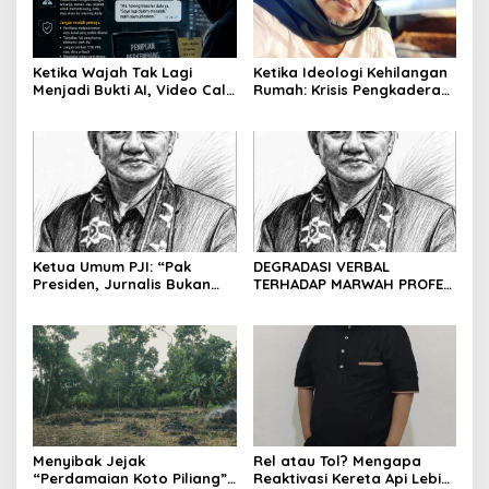
Ketika Wajah Tak Lagi
Ketika Ideologi Kehilangan
Menjadi Bukti AI, Video Call,
Rumah: Krisis Pengkaderan
dan Evolusi Penipuan
dan Matinya Gerakan
Digital Oleh: Ardy Mu’tamar
dalam Bayang-Bayang
Kepemimpinan yang
Kehilangan Arah
Ketua Umum PJI: “Pak
DEGRADASI VERBAL
Presiden, Jurnalis Bukan
TERHADAP MARWAH PROFESI
Pengkhianat Bangsa”
JURNALIS DAN MANUVER
ABUSE OF INFLUENCE OLEH
OKNUM ADVOKAT HOTMAN
PARIS HUTAPEA
Menyibak Jejak
Rel atau Tol? Mengapa
“Perdamaian Koto Piliang”:
Reaktivasi Kereta Api Lebih