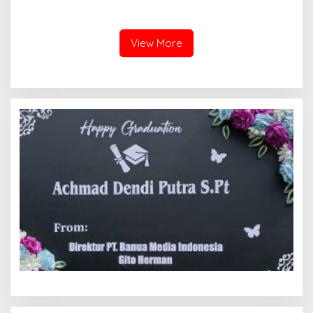
Penemuan Situs Medan Nan
Rasional daripada Jalan
Bapaneh di Nagari
Tol yang Membelah Nagari
Simawang
View More