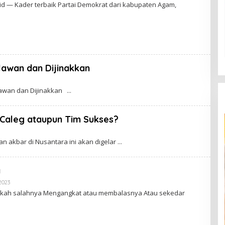
L
d — Kader terbaik Partai Demokrat dari kabupaten Agam,
E
H
A
D
M
I
N
lawan dan Dijinakkan
ilawan dan Dijinakkan
, Caleg ataupun Tim Sukses?
an akbar di Nusantara ini akan digelar
a
2023
O
L
ah salahnya Mengangkat atau membalasnya Atau sekedar
E
H
A
D
M