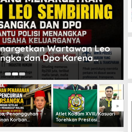
enargetkan Wartawan Leo
angka dan Dpo Karena
angkap Maling di Toko
7 
»
ta, Penangguhan
Atlet Kodam XVIII/Kasuari
K
nan Korban
Torehkan Prestasi
Men
ian Jadi Tersangka
Gemilang pada Kejuaraan
d
restabes Medan
Pencak Silat Piala