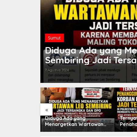
Sumut
an
Diduga Ada yang M
tion
Sembiring Jadi Ters
torative
Membantu Polisi Men
7 Agustus 2026
Usaha Keluarganya
«
g Lapor Korban
Diduga Ada yang
Ternya
n Pelaku,
Menargetkan Wartawan
Penaha
FRN Sumut Roy
Leo Sembiring Jadi
Pencur
nta
Tersangka dan Dpo Karena
di Pol