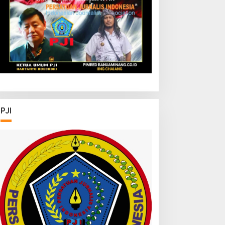
Kapolrestabes Medan
Tempuh Restorative
Justice agar Konflik Tak
Berlarut-larut
PJI