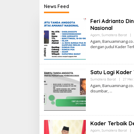
bes Medan
Membantu Polisi
Setela
News Feed
orative
Menangkap Maling di Toko
Menang
 Konflik Tak
Usaha Keluarganya
Atensi 
B
Feri Adrianto D
ut
RI Bap
A
Nasional
N
U
Agam
,
Sumatera Barat
|
A
Agam, Banuaminang.co.
M
dengan judul Kader Ter
I
N
A
N
G
Satu Lagi Kader 
Sumatera Barat
|
27 Mei
Agam, Banuaminang.co.
disumbar,
Kader Terbaik D
Agam
,
Sumatera Barat
|