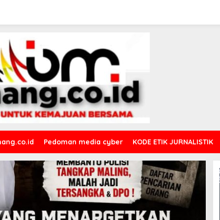
ang.co.id
Pedoman media cyber
KODE ETIK JURNALISTIK