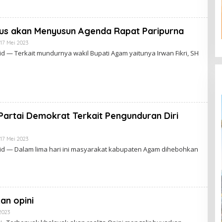
I
N
mus akan Menyusun Agenda Rapat Paripurna
17 Mei 2023
O
L
d — Terkait mundurnya wakil Bupati Agam yaitunya Irwan Fikri, SH
E
H
A
D
M
I
N
artai Demokrat Terkait Pengunduran Diri
17 Mei 2023
O
L
id — Dalam lima hari ini masyarakat kabupaten Agam dihebohkan
E
H
A
D
M
I
N
kan opini
2023
O
L