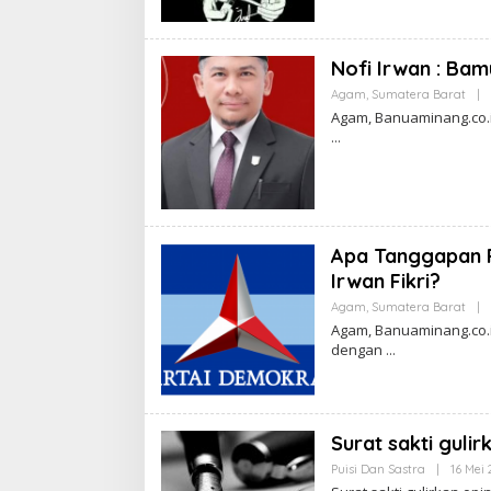
Nofi Irwan : Ba
Agam
,
Sumatera Barat
|
Agam, Banuaminang.co.i
Apa Tanggapan P
Irwan Fikri?
Agam
,
Sumatera Barat
|
Agam, Banuaminang.co.
dengan
Surat sakti gulir
Puisi Dan Sastra
|
16 Mei 