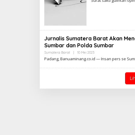
Surat sakti gulirkan op
Jurnalis Sumatera Barat Akan Men
Sumbar dan Polda Sumbar
Sumatera Barat
|
10 Mei 2023
O
L
Padang, Banuaminang.co.id — Insan pers se Su
E
H
A
D
Li
M
I
N