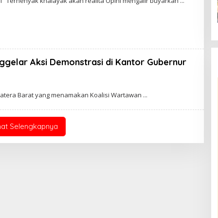
ini Terhenyak khalayak akan realita Opini mengalir buyarkan
E
H
A
D
M
I
N
ggelar Aksi Demonstrasi di Kantor Gubernur
matera Barat yang menamakan Koalisi Wartawan
hat Selengkapnya