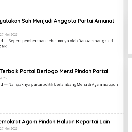
h Membantu Polisi
Gubernur Papua Barat
kap Maling Atas
Daya 2026
Ketua Komisi III DPR
inyatakan Sah Menjadi Anggota Partai Amanat
ak Habiburokhman
27 Mei 2023
O
L
id — Seperti pemberitaan sebelumnya oleh Banuaminang.co.id
E
baik
H
A
D
M
I
N
Terbaik Partai Berlogo Mersi Pindah Partai
 2023
O
L
id — Nampaknya partai politik berlambang Mersi di Agam maupun
E
H
A
D
M
I
N
emokrat Agam Pindah Haluan Kepartai Lain
27 Mei 2023
O