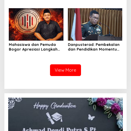
Batu Pertama Jembatan
Leluhur Jadi Tren Fashion
Merah Putih di Pebayuran
Paling Diburu Tahun 2026
Mahasiswa dan Pemuda
Danpusterad: Pembekalan
Bogor Apresiasi Langkah
dan Pendidikan Momentum
Tegas TNI: Wujud
Penting dalam Perjalanan
Pertanggungjawaban dan
Karier
Marwah Institusi
View More