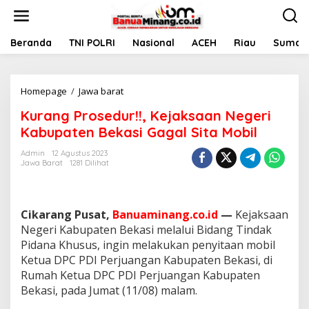
L
e
w
a
Beranda
TNI POLRI
Nasional
ACEH
Riau
Sumate
t
i
k
Homepage
/
Jawa barat
K
e
u
k
Kurang Prosedur!!, Kejaksaan Negeri
r
o
a
n
Kabupaten Bekasi Gagal Sita Mobil
n
t
g
e
Admin
12 Agustus 2023
Jawa Barat
1281 Dilihat
P
n
r
o
s
Cikarang Pusat,
Banuaminang.co.id
—
Kejaksaan
e
d
Negeri Kabupaten Bekasi melalui Bidang Tindak
u
Pidana Khusus, ingin melakukan penyitaan mobil
r
Ketua DPC PDI Perjuangan Kabupaten Bekasi, di
!
Rumah Ketua DPC PDI Perjuangan Kabupaten
!
Bekasi, pada Jumat (11/08) malam.
,
K