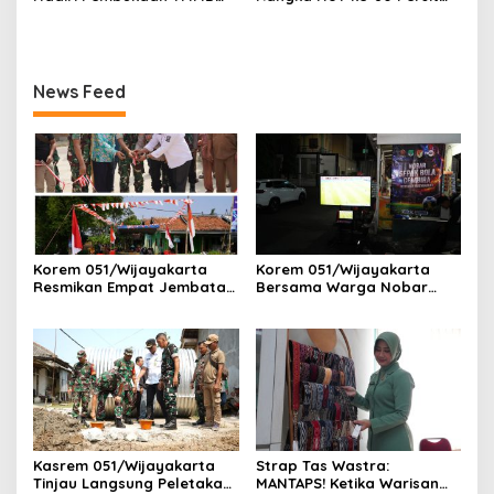
ke-127 TA 2026 di Kota
Kartika Chandra Kirana
Depok
News Feed
Korem 051/Wijayakarta
Korem 051/Wijayakarta
Resmikan Empat Jembatan
Bersama Warga Nobar
Armco, Wujud Nyata Asta
Piala Dunia 2026 di
Cita Presiden RI Kepada
Pangkalan Ojek Jababeka
Masyarakat Indonesia
Kasrem 051/Wijayakarta
Strap Tas Wastra:
Tinjau Langsung Peletakan
MANTAPS! Ketika Warisan