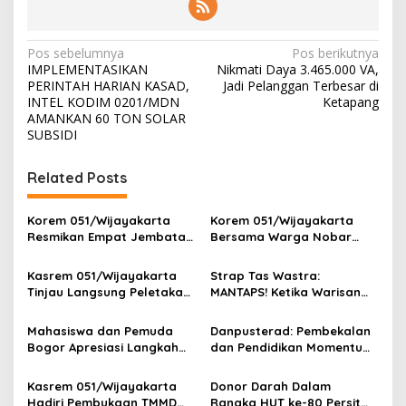
N
Pos sebelumnya
Pos berikutnya
IMPLEMENTASIKAN
Nikmati Daya 3.465.000 VA,
a
PERINTAH HARIAN KASAD,
Jadi Pelanggan Terbesar di
v
INTEL KODIM 0201/MDN
Ketapang
AMANKAN 60 TON SOLAR
i
SUBSIDI
g
Related Posts
a
s
Korem 051/Wijayakarta
Korem 051/Wijayakarta
i
Resmikan Empat Jembatan
Bersama Warga Nobar
p
Armco, Wujud Nyata Asta
Piala Dunia 2026 di
Cita Presiden RI Kepada
Pangkalan Ojek Jababeka
Kasrem 051/Wijayakarta
Strap Tas Wastra:
o
Masyarakat Indonesia
Tinjau Langsung Peletakan
MANTAPS! Ketika Warisan
s
Batu Pertama Jembatan
Leluhur Jadi Tren Fashion
Merah Putih di Pebayuran
Paling Diburu Tahun 2026
Mahasiswa dan Pemuda
Danpusterad: Pembekalan
Bogor Apresiasi Langkah
dan Pendidikan Momentum
Tegas TNI: Wujud
Penting dalam Perjalanan
Pertanggungjawaban dan
Karier
Kasrem 051/Wijayakarta
Donor Darah Dalam
Marwah Institusi
Hadiri Pembukaan TMMD
Rangka HUT ke-80 Persit