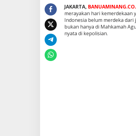
t
JAKARTA,
BANUAMINANG.CO.
H
merayakan hari kemerdekaan 
a
n
Indonesia belum merdeka dari 
y
bukan hanya di Mahkamah Agu
a
nyata di kepolisian.
T
e
o
r
i
,
S
e
t
e
l
a
h
A
l
v
i
n
L