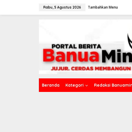
L
Tambahkan Menu
e
Rabu, 5 Agustus 2026
w
a
t
i
k
e
k
o
n
t
e
n
Beranda
Kategori
Redaksi Banuamin