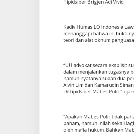
Tipidsiber Brigjen Adi Vivid.
a
k
D
i
t
Kadiv Humas LQ Indonesia Law
e
menanggapi bahwa ini bukti n
t
teori dan alat oknum penguasa 
a
p
k
a
n
“UU advokat secara eksplisit
T
dalam menjalankan tugasnya b
e
namun nyatanya sudah dua pe
r
s
Alvin Lim dan Kamarudin Siman
a
Dittipidsiber Mabes Polri,” ujar
n
g
k
a
“Apakah Mabes Polri tidak pa
paham, namun inilah sekali lag
oleh mafia hukum. Bahkan Mabe