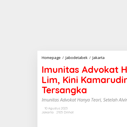
Homepage
/
Jabodetabek
/
Jakarta
I
m
Imunitas Advokat Ha
u
n
Lim, Kini Kamarudi
i
t
Tersangka
a
s
A
Imunitas Advokat Hanya Teori, Setelah Alv
d
v
10 Agustus 2023
Jakarta
2105 Dilihat
o
k
a