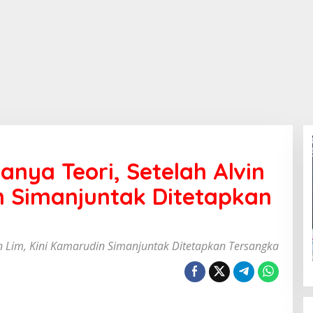
nya Teori, Setelah Alvin
n Simanjuntak Ditetapkan
in Lim, Kini Kamarudin Simanjuntak Ditetapkan Tersangka