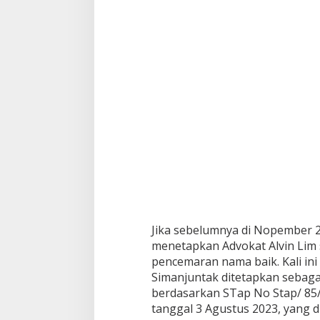
i
m
,
K
i
n
i
K
a
m
a
r
u
d
i
n
S
i
Jika sebelumnya di Nopember 2
m
menetapkan Advokat Alvin Lim
a
pencemaran nama baik. Kali ini
n
Simanjuntak ditetapkan sebag
j
u
berdasarkan STap No Stap/ 85/V
n
tanggal 3 Agustus 2023, yang d
t