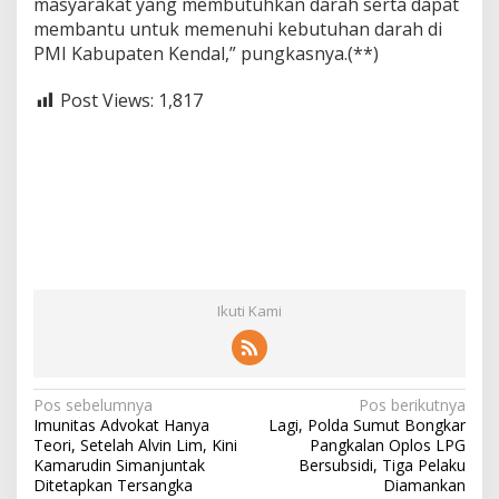
masyarakat yang membutuhkan darah serta dapat
membantu untuk memenuhi kebutuhan darah di
PMI Kabupaten Kendal,” pungkasnya.(**)
Post Views:
1,817
Ikuti Kami
N
Pos sebelumnya
Pos berikutnya
Imunitas Advokat Hanya
Lagi, Polda Sumut Bongkar
a
Teori, Setelah Alvin Lim, Kini
Pangkalan Oplos LPG
v
Kamarudin Simanjuntak
Bersubsidi, Tiga Pelaku
Ditetapkan Tersangka
Diamankan