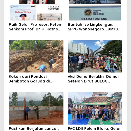
Raih Gelar Profesor, Ketum
Bantah Isu Lingkungan,
Senkom Prof. Dr. H. Katno
SPPG Wonosegoro Justru
Hadi Sampaikan Orasi
Jadi Motor Ekonomi Warga
Ilmiah tentang Paradigma
Boyolali
Baru Pariwisata dan
Ketahanan Ekonomi
Kokoh dari Pondasi,
Aksi Demo Berakhir Damai
Jembatan Garuda di
Setelah Dirut BULOG
Nglembu Dikebut: Cakar
Pastikan di tahun 2026
Ayam Disiapkan Tahan
Menyerap Tebu Petani
Beban Maksimal
Blora melalui PT GMM
Sesuai Harga Pemerintah
Pastikan Berjalan Lancar,
PAC LDII Pelem Blora, Gelar