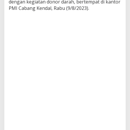
dengan kegiatan donor darah, bertempat di kantor
a
PMI Cabang Kendal, Rabu (9/8/2023).
n
k
e
7
5
,
P
e
r
s
o
n
i
l
P
o
l
w
a
n
P
o
l
r