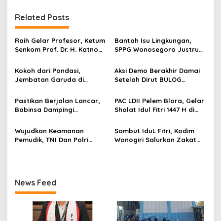
i
g
Related Posts
a
s
Raih Gelar Profesor, Ketum
Bantah Isu Lingkungan,
Senkom Prof. Dr. H. Katno
SPPG Wonosegoro Justru
i
Hadi Sampaikan Orasi
Jadi Motor Ekonomi Warga
p
Ilmiah tentang Paradigma
Boyolali
Kokoh dari Pondasi,
Aksi Demo Berakhir Damai
Baru Pariwisata dan
Jembatan Garuda di
Setelah Dirut BULOG
o
Ketahanan Ekonomi
Nglembu Dikebut: Cakar
Pastikan di tahun 2026
s
Ayam Disiapkan Tahan
Menyerap Tebu Petani
Pastikan Berjalan Lancar,
PAC LDII Pelem Blora, Gelar
Beban Maksimal
Blora melalui PT GMM
Babinsa Dampingi
Sholat Idul Fitri 1447 H di
Sesuai Harga Pemerintah
Pembangunan KDKMP
Halaman Masjid Nur Huda
Mindi
Wujudkan Keamanan
Sambut IduL Fitri, Kodim
Pemudik, TNI Dan Polri
Wonogiri Salurkan Zakat
Laksanakan Patroli
Fitra Dan Tali Asih Kepada
Pengamanan Di Terminal
Warga
Angkutan
News Feed