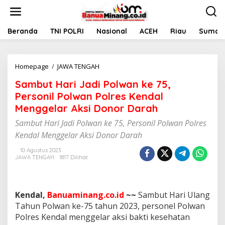
L
e
w
a
Beranda
TNI POLRI
Nasional
ACEH
Riau
Sumate
t
i
k
Homepage
/
JAWA TENGAH
S
e
a
k
Sambut Hari Jadi Polwan ke 75,
m
o
b
n
Personil Polwan Polres Kendal
u
t
Menggelar Aksi Donor Darah
t
e
H
n
Sambut Hari Jadi Polwan ke 75, Personil Polwan Polres
a
Kendal Menggelar Aksi Donor Darah
r
i
10 Agustus 2023
J
JAWA TENGAH
1817 Dilihat
a
d
i
P
Kendal,
Banuaminang.co.id
~~
Sambut Hari Ulang
o
Tahun Polwan ke-75 tahun 2023, personel Polwan
l
Polres Kendal menggelar aksi bakti kesehatan
w