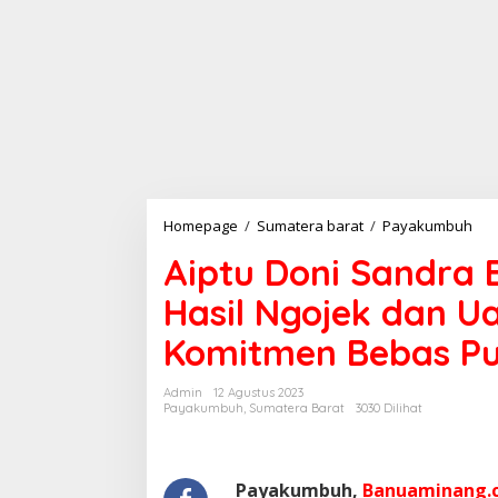
Homepage
/
Sumatera barat
/
Payakumbuh
A
i
Aiptu Doni Sandra 
p
t
Hasil Ngojek dan U
u
D
Komitmen Bebas Pu
o
n
i
Admin
12 Agustus 2023
S
Payakumbuh
,
Sumatera Barat
3030 Dilihat
a
n
d
r
Payakumbuh,
Banuaminang.c