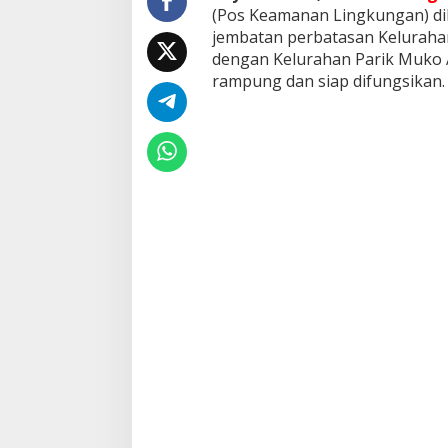
a
(Pos Keamanan Lingkungan) dib
B
jembatan perbatasan Kelurah
a
dengan Kelurahan Parik Muko 
n
rampung dan siap difungsikan.
g
u
n
P
o
s
k
a
m
l
i
n
g
d
a
r
i
H
a
s
i