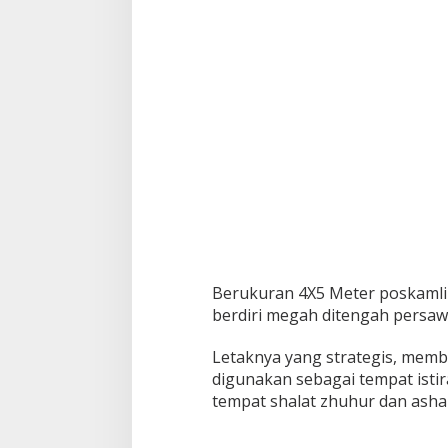
l
N
g
o
j
e
k
d
a
n
U
a
n
g
G
a
Berukuran 4X5 Meter poskamlin
j
berdiri megah ditengah persa
i
,
T
Letaknya yang strategis, memb
e
digunakan sebagai tempat istir
g
tempat shalat zhuhur dan asha
a
s
k