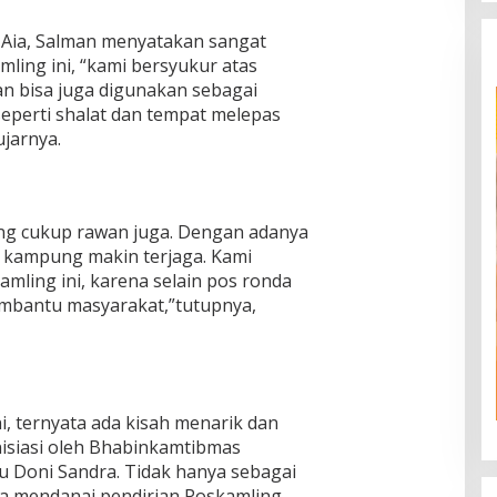
Aia, Salman menyatakan sangat
ling ini, “kami bersyukur atas
an bisa juga digunakan sebagai
seperti shalat dan tempat melepas
ujarnya.
ng cukup rawan juga. Dengan adanya
kampung makin terjaga. Kami
amling ini, karena selain pos ronda
embantu masyarakat,”tutupnya,
i, ternyata ada kisah menarik dan
nisiasi oleh Bhabinkamtibmas
u Doni Sandra. Tidak hanya sebagai
uga mendanai pendirian Poskamling