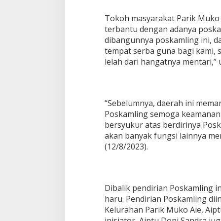
a
n
Tokoh masyarakat Parik Muko 
K
terbantu dengan adanya poskam
o
dibangunnya poskamling ini, d
m
tempat serba guna bagi kami, 
i
t
lelah dari hangatnya mentari,” 
m
e
n
B
“Sebelumnya, daerah ini mema
e
b
Poskamling semoga keamanan 
a
bersyukur atas berdirinya Posk
s
akan banyak fungsi lainnya m
P
(12/8/2023).
u
n
g
l
i
Dibalik pendirian Poskamling in
haru. Pendirian Poskamling dii
Kelurahan Parik Muko Aie, Aipt
inisiator, Aiptu Doni Sandra j