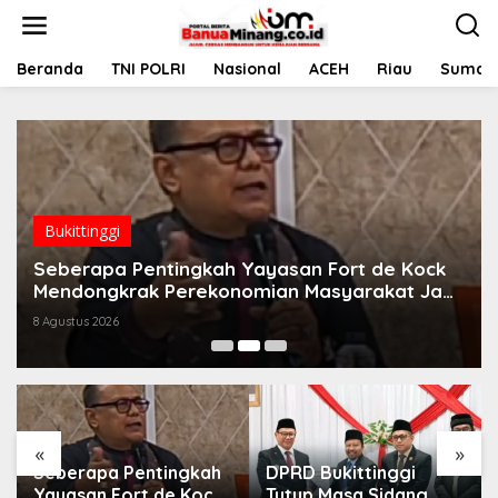
L
e
w
a
Beranda
TNI POLRI
Nasional
ACEH
Riau
Sumate
t
i
k
e
k
o
n
t
Bukittinggi
e
Seberapa Pentingkah Yayasan Fort de Kock
n
Mendongkrak Perekonomian Masyarakat Jam
Gadang?
8 Agustus 2026
«
»
Seberapa Pentingkah
DPRD Bukittinggi
Yayasan Fort de Kock
Tutup Masa Sidang