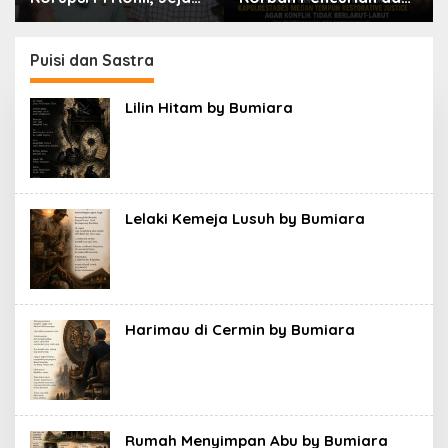
Rp9,2 Miliar ke Eks
Pelaku, Ketua DPW
Bupati Masih Didalami
FRN Sumut Roy
Nasution Minta
Puisi dan Sastra
Kapolrestabes Medan
Tempuh Restorative
Lilin Hitam by Bumiara
Justice agar Konflik
Tak Berlarut-larut
Lelaki Kemeja Lusuh by Bumiara
Harimau di Cermin by Bumiara
Rumah Menyimpan Abu by Bumiara