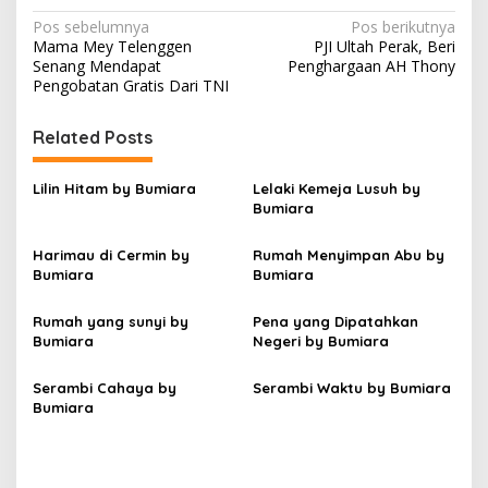
N
Pos sebelumnya
Pos berikutnya
Mama Mey Telenggen
PJI Ultah Perak, Beri
a
Senang Mendapat
Penghargaan AH Thony
v
Pengobatan Gratis Dari TNI
i
Related Posts
g
a
Lilin Hitam by Bumiara
Lelaki Kemeja Lusuh by
s
Bumiara
i
Harimau di Cermin by
Rumah Menyimpan Abu by
p
Bumiara
Bumiara
o
Rumah yang sunyi by
Pena yang Dipatahkan
s
Bumiara
Negeri by Bumiara
Serambi Cahaya by
Serambi Waktu by Bumiara
Bumiara