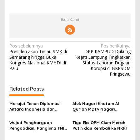
Ikuti Kami
N
Pos sebelumnya
Pos berikutnya
Presiden akan Tinjau SMK di
DPP KAMPUD Dukung
a
Semarang hingga Buka
Kejati Lampung Tingkatkan
v
Kongres Nasional KMHDI di
Status Laporan Dugaan
Palu
Korupsi di BKPSDM
i
Pringsewu
g
Related Posts
a
s
Merajut Tenun Diplomasi
Alek Nagari Khatam Al
i
Antara Indonesia dan
Qur’an MDTA Nagari
p
Belanda
Padang Lua
Wujud Penghargaan
Tiga Eks OPM Cium Merah
o
Pengabdian, Panglima TNI
Putih dan Kembali ke NKRI
s
Berangkatkan Umroh
Ratusan Prajurit dan ASN