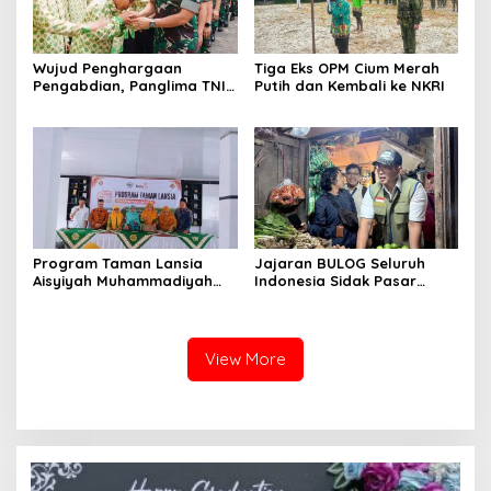
Wujud Penghargaan
Tiga Eks OPM Cium Merah
Pengabdian, Panglima TNI
Putih dan Kembali ke NKRI
Berangkatkan Umroh
Ratusan Prajurit dan ASN
TNI
Program Taman Lansia
Jajaran BULOG Seluruh
Aisyiyah Muhammadiyah
Indonesia Sidak Pasar
Mengangkat Tema
Serentak Pastikan Stok dan
Pesantren Lansia
Harga Beras dan Minyakita
Stabil Selama Ramadhan
dan Lebaran 2026
View More