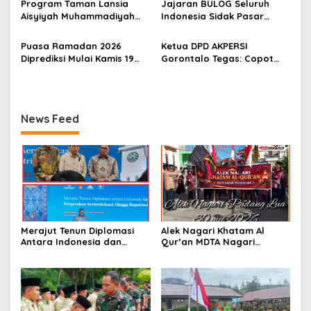
Program Taman Lansia
Jajaran BULOG Seluruh
TNI
Aisyiyah Muhammadiyah
Indonesia Sidak Pasar
Mengangkat Tema
Serentak Pastikan Stok dan
Pesantren Lansia
Harga Beras dan Minyakita
Puasa Ramadan 2026
Ketua DPD AKPERSI
Stabil Selama Ramadhan
Diprediksi Mulai Kamis 19
Gorontalo Tegas: Copot
dan Lebaran 2026
Februari, Hilal Belum
Kapolres Jika Penertiban
Terlihat
PETI Tebang Pilih
News Feed
Merajut Tenun Diplomasi
Alek Nagari Khatam Al
Antara Indonesia dan
Qur’an MDTA Nagari
Belanda
Padang Lua