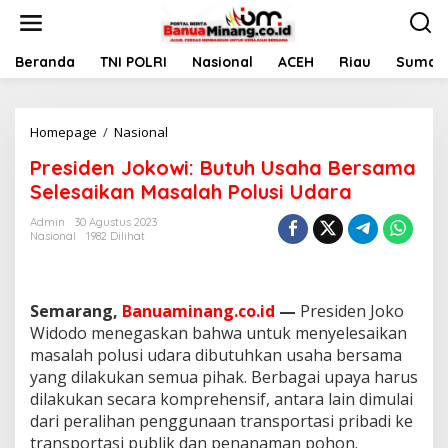
L
e
w
a
Beranda
TNI POLRI
Nasional
ACEH
Riau
Sumate
t
i
k
Homepage
/
Nasional
P
e
r
k
Presiden Jokowi: Butuh Usaha Bersama
e
o
s
n
Selesaikan Masalah Polusi Udara
i
t
d
e
Admin
30 Agustus 2023
Nasional
1982 Dilihat
e
n
n
J
o
Semarang,
Banuaminang.co.id
—
Presiden Joko
k
o
Widodo menegaskan bahwa untuk menyelesaikan
w
masalah polusi udara dibutuhkan usaha bersama
i
yang dilakukan semua pihak. Berbagai upaya harus
:
dilakukan secara komprehensif, antara lain dimulai
B
dari peralihan penggunaan transportasi pribadi ke
u
t
transportasi publik dan penanaman pohon.