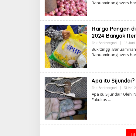
Banuaminanglovers ha
Harga Pangan di 
2024 Banyak It
Tak Berkategori
|
12 Juni
Bukittinggi, Banuaminan
Banuaminanglovers ha
Apa itu Sijundai?
Tak Berkategori
|
31 Mei 
Apa itu Sijundai? Oleh
Fakultas
Li