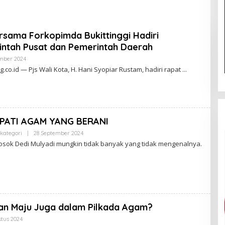
K
T
J
rsama Forkopimda Bukittinggi Hadiri
B
ntah Pusat dan Pemerintah Daerah
mber 2024
O
L
.co.id — Pjs Wali Kota, H. Hani Syopiar Rustam, hadiri rapat
E
H
A
D
M
I
N
PATI AGAM YANG BERANI
kategori
|
28 September 2024
O
L
sok Dedi Mulyadi mungkin tidak banyak yang tidak mengenalnya.
E
H
A
D
M
I
N
an Maju Juga dalam Pilkada Agam?
stus 2024
O