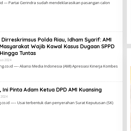
L
id — Partai Gerindra sudah mendeklarasikan pasangan calon
E
H
A
D
M
I
N
a Dirreskrimsus Polda Riau, Idham Syarif: AMI
 Masyarakat Wajib Kawal Kasus Dugaan SPPD
 Hingga Tuntas
us 2024
O
L
.co.id —- Aliansi Media Indonesia (AMI) Apresiasi Kinerja Kombes
E
H
A
D
M
, Ini Pinta Adam Ketua DPD AMI Kuansing
I
N
 2024
O
L
co.id —– Usai terbentuk dan penyerahan Surat Keputusan (SK)
E
H
A
D
M
I
N