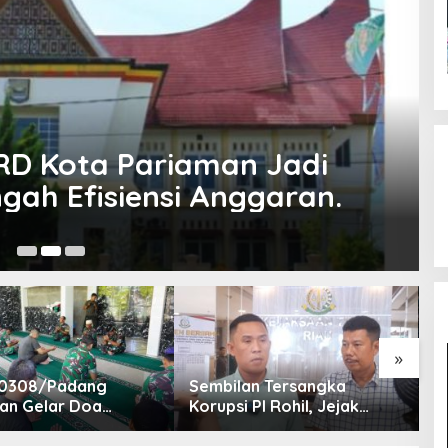
RD Kota Pariaman Jadi
ngah Efisiensi Anggaran.
29
»
 0308/Padang
Sembilan Tersangka
K
an Gelar Doa
Korupsi PI Rohil, Jejak
P
a Sambut HUT ke-1
Rp9,2 Miliar ke Eks Bupati
K
 XX/Tuanku Imam
Masih Didalami
N