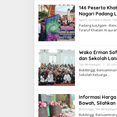
146 Peserta Khat
Nagari Padang 
Agam
,
Sumatera Barat
,
Tak
Padang lua,Agam –Ban
Ta’aruf Khatam Al-qur
Wako Erman Saf
dan Sekolah Lan
Tak Berkategori
|
20 Juni
Bukittinggi, Banuaminan
Sekolah Keluarga
Informasi Harga 
Bawah, Silahkan 
Bukittinggi
,
Tak Berkategor
Bukitinggi, Banuaminan