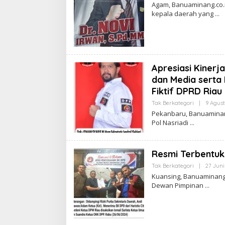
Agam, Banuaminang.co.
kepala daerah yang
Apresiasi Kinerj
dan Media serta
Fiktif DPRD Riau
Tak Berkategori
|
9 Agust
Pekanbaru, Banuaminang
Pol Nasriadi
Resmi Terbentuk
Tak Berkategori
|
27 Juni
Kuansing, Banuaminang.
Dewan Pimpinan