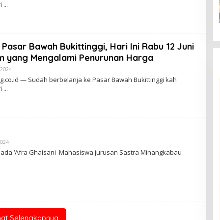
ri
H
A
D
M
I
N
Pasar Bawah Bukittinggi, Hari Ini Rabu 12 Juni
em yang Mengalami Penurunan Harga
 2024
O
L
g.co.id — Sudah berbelanja ke Pasar Bawah Bukittinggi kah
E
ri
H
A
D
M
I
N
2024
O
L
: Nada ‘Afra Ghaisani Mahasiswa jurusan Sastra Minangkabau
E
H
A
D
M
I
N
hat Selengkapnya