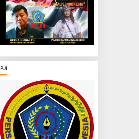
apolrestabes Medan
Beri Apresiasi
empuh Restorative
ustice agar Konflik Tak
erlarut-larut
PJI