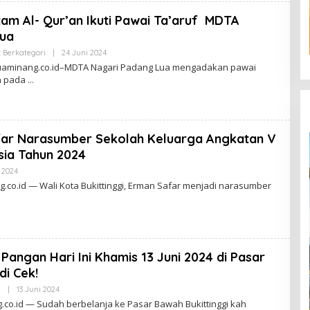
am Al- Qur’an Ikuti Pawai Ta’aruf MDTA
Lua
 Berkategori
|
24 Juni 2024
O
L
uaminang.co.id–MDTA Nagari Padang Lua mengadakan pawai
E
an pada
H
ar Narasumber Sekolah Keluarga Angkatan V
sia Tahun 2024
 2024
O
L
g.co.id — Wali Kota Bukittinggi, Erman Safar menjadi narasumber
E
H
A
D
M
I
N
Pangan Hari Ini Khamis 13 Juni 2024 di Pasar
di Cek!
i
|
13 Juni 2024
O
L
g.co.id — Sudah berbelanja ke Pasar Bawah Bukittinggi kah
E