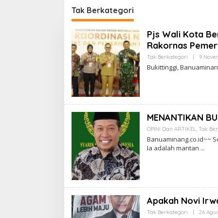
si
Putusan Mahkamah Agung
Bonjol
Tak Berkategori
Nomor 2108/K/Pdt/2022
Pjs Wali Kota Be
Rakornas Pemeri
Tak Berkategori
|
9 Nove
Bukittinggi, Banuaminang
MENANTIKAN BU
OPINI Dan ARTIKEL
,
Tak Ber
Banuaminang.co.id~~ So
Ia adalah mantan
Apakah Novi Irw
Tak Berkategori
|
26 Agu