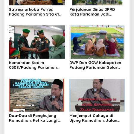
Satresnarkoba Polres
Perjalanan Dinas DPRD
Padang Pariaman Sita 61
Kota Pariaman Jadi
Paket Ganja Di Rumah
Sorotan Publik. Ditengah
Orang Tua Pelaku
Efisiensi Anggaran.
Komandan Kodim
DWP Dan GOW Kabupaten
0308/Padang Pariaman
Padang Pariaman Gelar
Pimpin Upacara Pelepasan
Kegiatan Bersama Di
Purna Bakti Kapten Inf
Kampung Nelayan Merah
Yonnedi
Putih Ketaping
Doa-Doa di Penghujung
Menjemput Cahaya di
Ramadhan: Ketika Langit
Ujung Ramadhan: Jalan
Paling Dekat dengan
Transformasi Diri dalam
Hamba
Sepuluh Malam Terakhir