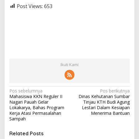
Post Views:
653
Ikuti Kami
N
Pos sebelumnya
Pos berikutnya
Mahasiswa KKN Reguler II
Dinas Kehutanan Sumbar
a
Nagari Pauah Gelar
Tinjau KTH Budi Agung
v
Lokakarya, Bahas Program
Lestari Dalam Kesiapan
Kerja Atasi Permasalahan
Menerima Bantuan
i
Sampah
g
Related Posts
a