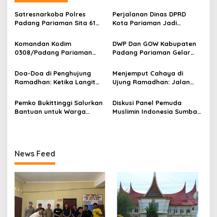
s
Satresnarkoba Polres
Perjalanan Dinas DPRD
i
Padang Pariaman Sita 61
Kota Pariaman Jadi
p
Paket Ganja Di Rumah
Sorotan Publik. Ditengah
Orang Tua Pelaku
Efisiensi Anggaran.
Komandan Kodim
DWP Dan GOW Kabupaten
o
0308/Padang Pariaman
Padang Pariaman Gelar
s
Pimpin Upacara Pelepasan
Kegiatan Bersama Di
Purna Bakti Kapten Inf
Kampung Nelayan Merah
Doa-Doa di Penghujung
Menjemput Cahaya di
Yonnedi
Putih Ketaping
Ramadhan: Ketika Langit
Ujung Ramadhan: Jalan
Paling Dekat dengan
Transformasi Diri dalam
Hamba
Sepuluh Malam Terakhir
Pemko Bukittinggi Salurkan
Diskusi Panel Pemuda
Bantuan untuk Warga
Muslimin Indonesia Sumbar:
Sungai Landia
Pemuda Motor Perubahan,
Ekonomi Syariah, dan
Bukittinggi sebagai Kota
Perjuangan
News Feed