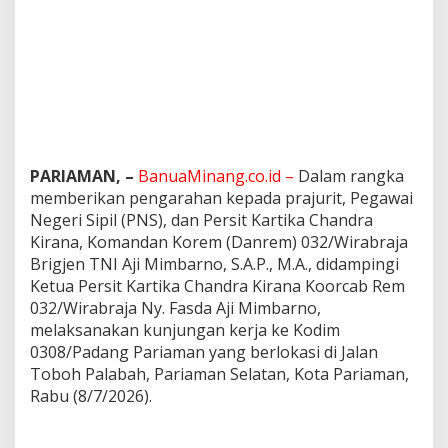
o
d
i
m
0
3
0
8
/
P
PARIAMAN, –
BanuaMinang.co.id –
Dalam rangka
a
memberikan pengarahan kepada prajurit, Pegawai
d
Negeri Sipil (PNS), dan Persit Kartika Chandra
a
Kirana, Komandan Korem (Danrem) 032/Wirabraja
n
Brigjen TNI Aji Mimbarno, S.A.P., M.A., didampingi
g
P
Ketua Persit Kartika Chandra Kirana Koorcab Rem
a
032/Wirabraja Ny. Fasda Aji Mimbarno,
r
melaksanakan kunjungan kerja ke Kodim
i
0308/Padang Pariaman yang berlokasi di Jalan
a
m
Toboh Palabah, Pariaman Selatan, Kota Pariaman,
a
Rabu (8/7/2026).
n