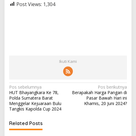
Post Views:
1,304
Ikuti Kami
N
Pos sebelumnya
Pos berikutnya
HUT Bhayangkara Ke 78,
Berapakah Harga Pangan di
a
Polda Sumatera Barat
Pasar Bawah Hari ini
v
Menggelar Kejuaraan Bulu
Khamis, 20 Juni 2024?
Tangkis Kapolda Cup 2024
i
g
Related Posts
a