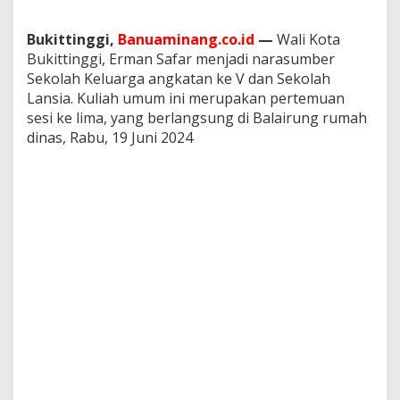
a
t
Bukittinggi,
Banuaminang.co.id
—
Wali Kota
a
Bukittinggi, Erman Safar menjadi narasumber
n
V
Sekolah Keluarga angkatan ke V dan Sekolah
d
Lansia. Kuliah umum ini merupakan pertemuan
a
sesi ke lima, yang berlangsung di Balairung rumah
n
dinas, Rabu, 19 Juni 2024
S
e
k
o
l
a
h
L
a
n
s
i
a
T
a
h
u