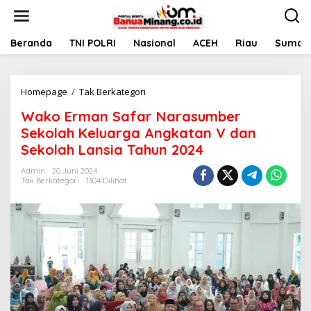
L
e
w
a
Beranda
TNI POLRI
Nasional
ACEH
Riau
Sumate
t
i
k
Homepage
/
Tak Berkategori
W
e
a
k
Wako Erman Safar Narasumber
k
o
o
n
Sekolah Keluarga Angkatan V dan
E
t
Sekolah Lansia Tahun 2024
r
e
m
n
Admin
20 Juni 2024
a
Tak Berkategori
1304 Dilihat
n
S
a
f
a
r
N
a
r
a