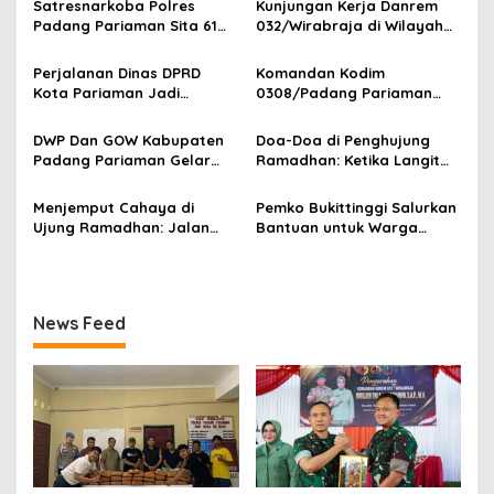
s
Satresnarkoba Polres
Kunjungan Kerja Danrem
Padang Pariaman Sita 61
032/Wirabraja di Wilayah
i
Paket Ganja Di Rumah
Kodim 0308/Padang
p
Orang Tua Pelaku
Pariaman
Perjalanan Dinas DPRD
Komandan Kodim
Kota Pariaman Jadi
0308/Padang Pariaman
o
Sorotan Publik. Ditengah
Pimpin Upacara Pelepasan
s
Efisiensi Anggaran.
Purna Bakti Kapten Inf
DWP Dan GOW Kabupaten
Doa-Doa di Penghujung
Yonnedi
Padang Pariaman Gelar
Ramadhan: Ketika Langit
Kegiatan Bersama Di
Paling Dekat dengan
Kampung Nelayan Merah
Hamba
Menjemput Cahaya di
Pemko Bukittinggi Salurkan
Putih Ketaping
Ujung Ramadhan: Jalan
Bantuan untuk Warga
Transformasi Diri dalam
Sungai Landia
Sepuluh Malam Terakhir
News Feed