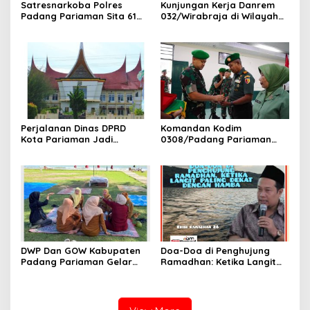
Satresnarkoba Polres
Kunjungan Kerja Danrem
Padang Pariaman Sita 61
032/Wirabraja di Wilayah
Paket Ganja Di Rumah
Kodim 0308/Padang
Orang Tua Pelaku
Pariaman
Perjalanan Dinas DPRD
Komandan Kodim
Kota Pariaman Jadi
0308/Padang Pariaman
Sorotan Publik. Ditengah
Pimpin Upacara Pelepasan
Efisiensi Anggaran.
Purna Bakti Kapten Inf
Yonnedi
DWP Dan GOW Kabupaten
Doa-Doa di Penghujung
Padang Pariaman Gelar
Ramadhan: Ketika Langit
Kegiatan Bersama Di
Paling Dekat dengan
Kampung Nelayan Merah
Hamba
Putih Ketaping