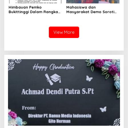
Himbauan Pemko
Mahasiswa dan
Bukittinggi Dalam Rangka
Masyarakat Demo Soroti
Menyemarakkan Hari Ulang
Dugaan Kekerasan Satpol
Tahun ke-81 Kemerdekaan
PP, GMNI Bukittinggi
Republik Indonesia
Kecewa Wali Kota dan
DPRD Tak Hadir Temui
View More
Massa Aksi