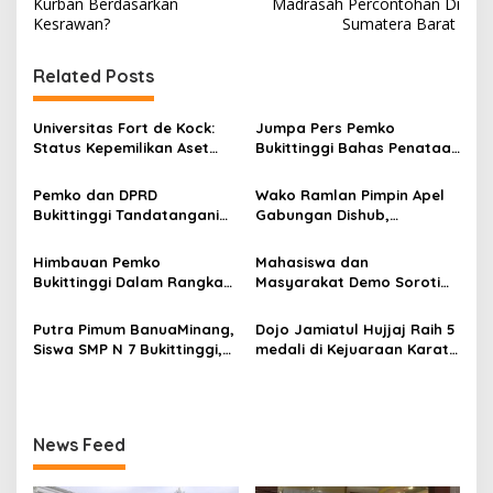
Kurban Berdasarkan
Madrasah Percontohan Di
i
Kesrawan?
Sumatera Barat
g
Related Posts
a
s
Universitas Fort de Kock:
Jumpa Pers Pemko
i
Status Kepemilikan Aset
Bukittinggi Bahas Penataan
p
Tanah Sertifikat Hak Milik
Kota hingga Polemik Lahan
Nomor 655 yang Sah
Kampus UFDK
Pemko dan DPRD
Wako Ramlan Pimpin Apel
o
Adalah Milik Yayasan
Bukittinggi Tandatangani
Gabungan Dishub,
Berdasarkan Putusan
s
Nota Kesepakatan
Tekankan Pelayanan dan
Mahkamah Agung Nomor
Perubahan KUA-PPAS APBD
Persiapan Angkutan Gratis
Himbauan Pemko
Mahasiswa dan
2108/K/Pdt/2022
2026
Pelajar
Bukittinggi Dalam Rangka
Masyarakat Demo Soroti
Menyemarakkan Hari Ulang
Dugaan Kekerasan Satpol
Tahun ke-81 Kemerdekaan
PP, GMNI Bukittinggi
Putra Pimum BanuaMinang,
Dojo Jamiatul Hujjaj Raih 5
Republik Indonesia
Kecewa Wali Kota dan
Siswa SMP N 7 Bukittinggi,
medali di Kejuaraan Karate
DPRD Tak Hadir Temui
Raih Medali Emas Kelas
Jam Gadang Inkanas Se-
Massa Aksi
Festival Komite Pemula
Sumatra Barat 2026
Berat 40 Kg dalam
Kejuaraan Karate Jam
News Feed
Gadang Inkanas Bukittinggi