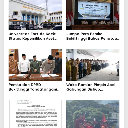
Universitas Fort de Kock:
Jumpa Pers Pemko
Status Kepemilikan Aset
Bukittinggi Bahas Penataan
Tanah Sertifikat Hak Milik
Kota hingga Polemik Lahan
Nomor 655 yang Sah
Kampus UFDK
Adalah Milik Yayasan
Berdasarkan Putusan
Mahkamah Agung Nomor
2108/K/Pdt/2022
Pemko dan DPRD
Wako Ramlan Pimpin Apel
Bukittinggi Tandatangani
Gabungan Dishub,
Nota Kesepakatan
Tekankan Pelayanan dan
Perubahan KUA-PPAS APBD
Persiapan Angkutan Gratis
2026
Pelajar