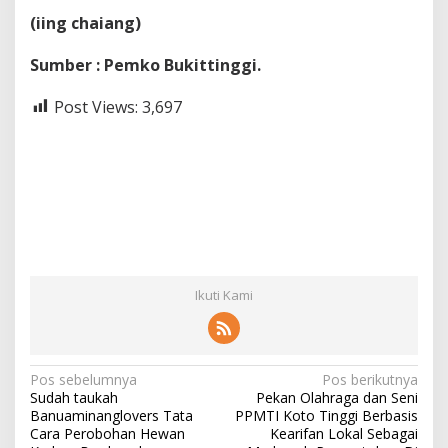
(iing chaiang)
Sumber : Pemko Bukittinggi.
Post Views:
3,697
Ikuti Kami
N
Pos sebelumnya
Pos berikutnya
Sudah taukah
Pekan Olahraga dan Seni
a
Banuaminanglovers Tata
PPMTI Koto Tinggi Berbasis
v
Cara Perobohan Hewan
Kearifan Lokal Sebagai