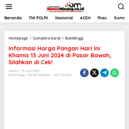
L
e
w
a
Beranda
TNI POLRI
Nasional
ACEH
Riau
Sumate
t
i
k
Homepage
/
Sumatera barat
/
Bukittinggi
I
e
n
k
Informasi Harga Pangan Hari Ini
f
o
o
n
Khamis 13 Juni 2024 di Pasar Bawah,
r
t
Silahkan di Cek!
m
e
a
n
Admin
13 Juni 2024
s
Bukittinggi
,
Tak Berkategori
3697 Dilihat
i
H
a
r
g
a
P
a
n
g