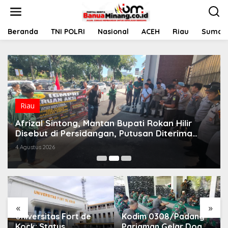
L
e
w
a
Beranda
TNI POLRI
Nasional
ACEH
Riau
Sumate
t
i
k
e
k
o
n
t
Riau
e
Afrizal Sintong, Mantan Bupati Rokan Hilir
n
Disebut di Persidangan, Putusan Diterima
Kejati, GMPR Desak Usut Dividen Rp331,7 Miliar
4 Agustus 2026
«
»
Universitas Fort de
Kodim 0308/Padang
Kock: Status
Pariaman Gelar Doa