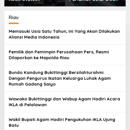
Kepemilikan Aset
Bersama Sambut HUT
Tanah yang Sah Adalah
ke-1 Kodam
Milik Yayasan
XX/Tuanku Imam
Riau
Berdasarkan Putusan
Bonjol
Mahkamah Agung
Memasuki Usia Satu Tahun, Ini Yang Akan Dilakukan
Nomor
Aliansi Media Indonesia
2108/K/Pdt/2022
Pemilik dan Pemimpin Perusahaan Pers, Resmi
Dilaporkan ke Mapolda Riau
Bundo Kandung Bukittinggi Bersilahturahmi
Dengan Pengurus Ikatan Keluarga Luhak Agam
Rumah Gadang Saiyo
Wawako Bukittinggi dan Wabup Agam Hadiri Acara
IKLA di Pelalawan
Wakil Bupati Agam Hadiri Pengukuhan IKLA Ujung
Batu