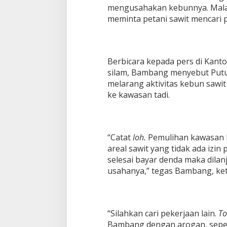
mengusahakan kebunnya. Mal
u
s
meminta petani sawit mencari p
i
a
P
u
Berbicara kepada pers di Kanto
n
silam, Bambang menyebut Pu
y
a
melarang aktivitas kebun sawit
H
ke kawasan tadi.
a
k
,
B
u
“Catat
loh.
Pemulihan kawasan hu
k
areal sawit yang tidak ada izin
a
selesai bayar denda maka dila
n
usahanya,” tegas Bambang, ket
H
e
w
a
n
“Silahkan cari pekerjaan lain.
T
S
Bambang dengan arogan, sepert
e