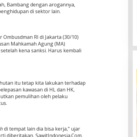
ah, Bambang dengan arogannya,
enghidupan di sektor lain.
r Ombusdman RI di Jakarta (30/10)
tusan Mahkamah Agung (MA)
 setelah kena sanksi. Harus kembali
tan itu tetap kita lakukan terhadap
 pelepasan kawasan di HL dan HK,
njutkan pemulihan oleh pelaku
us.
oh
di tempat lain dia bisa kerja,” ujar
i diberitakan, SawitIndonesia.Com.