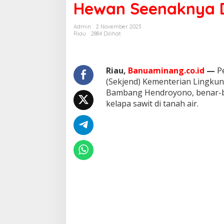
Hewan Seenaknya D
i
H
a
Admin
2 November 2023
t
Riau
2884 Dilihat
i
J
u
t
Riau,
Banuaminang.co.id
—
Pe
a
(Sekjend) Kementerian Lingku
a
Bambang Hendroyono, benar-be
n
kelapa sawit di tanah air.
P
e
t
a
n
i
S
a
w
i
t
,
D
r