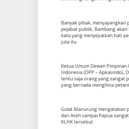
e
n
a
k
Banyak pihak, menyayangkan pe
n
pejabat publik, Bambang akan
y
kata yang menyejukkan hati pet
a
juta itu.
D
i
u
s
i
Ketua Umum Dewan Pimpinan Pus
r
Indonesia (DPP – Apkasindo), D
tentu saja orang yang sangat 
yang bernada menghina petani 
Gulat Manurung mengatakan pe
dari Aceh sampai Papua sangat
KLHK tersebut.