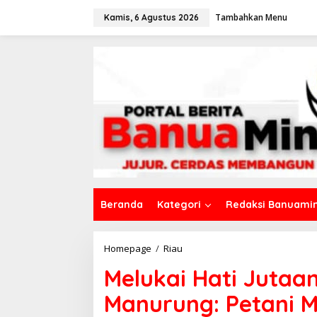
L
Tambahkan Menu
e
Kamis, 6 Agustus 2026
w
a
t
i
k
e
k
o
n
t
e
n
Beranda
Kategori
Redaksi Banuamin
Homepage
/
Riau
M
e
Melukai Hati Jutaan
l
u
Manurung: Petani 
k
a