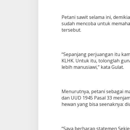
Petani sawit selama ini, demik
sudah mencoba untuk memaham
tersebut.
“Sepanjang perjuangan itu kam
KLHK. Untuk itu, tolonglah gu
lebih manusiawi,” kata Gulat.
Menurutnya, petani sebagai ma
dan UUD 1945 Pasal 33 menjamin
hewan yang bisa seenaknya: diu
“Saya berharap statemen Sekje