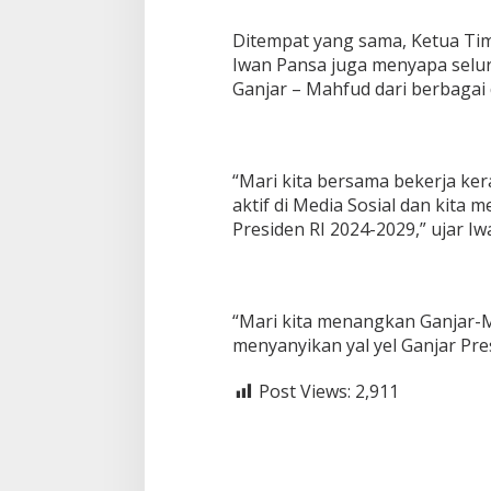
a
h
Ditempat yang sama, Ketua Ti
f
Iwan Pansa juga menyapa sel
u
Ganjar – Mahfud dari berbagai 
d
“Mari kita bersama bekerja ker
aktif di Media Sosial dan kita
Presiden RI 2024-2029,” ujar I
“Mari kita menangkan Ganjar-Ma
menyanyikan yal yel Ganjar Pres
Post Views:
2,911