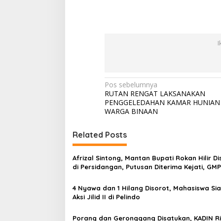
I
N
Pos sebelumnya
RUTAN RENGAT LAKSANAKAN
a
PENGGELEDAHAN KAMAR HUNIAN
v
WARGA BINAAN
i
Related Posts
g
a
Afrizal Sintong, Mantan Bupati Rokan Hilir D
s
di Persidangan, Putusan Diterima Kejati, GM
Desak Usut Dividen Rp331,7 Miliar
i
4 Nyawa dan 1 Hilang Disorot, Mahasiswa Si
p
Aksi Jilid II di Pelindo
o
Porang dan Geronggang Disatukan, KADIN R