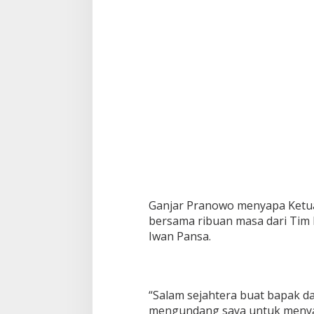
i
R
e
l
a
w
a
n
G
a
b
u
n
g
a
n
Ganjar Pranowo menyapa Ketua
P
bersama ribuan masa dari Tim
e
n
Iwan Pansa.
g
g
e
r
“Salam sejahtera buat bapak d
a
mengundang saya untuk menyaks
k