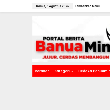
L
Tambahkan Menu
e
Kamis, 6 Agustus 2026
w
a
t
i
k
e
k
o
n
t
e
n
Beranda
Kategori
Redaksi Banuamin