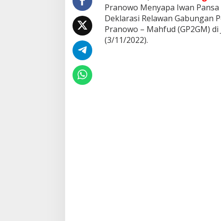
a
Pranowo Menyapa Iwan Pansa 
p
Deklarasi Relawan Gabungan 
a
Pranowo – Mahfud (GP2GM) di 
I
(3/11/2022).
w
a
n
P
a
n
s
a
D
a
l
a
m
D
e
k
l
a
r
a
s