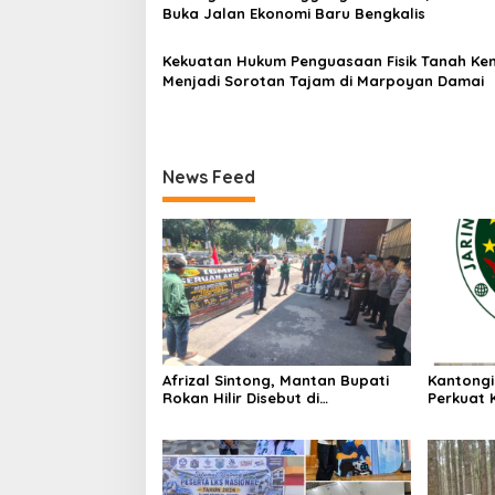
s
Buka Jalan Ekonomi Baru Bengkalis
Kekuatan Hukum Penguasaan Fisik Tanah Ke
Menjadi Sorotan Tajam di Marpoyan Damai
News Feed
Afrizal Sintong, Mantan Bupati
Kantongi
Rokan Hilir Disebut di
Perkuat 
Persidangan, Putusan Diterima
Kesbang
Kejati, GMPR Desak Usut Dividen
Bangsa
Rp331,7 Miliar