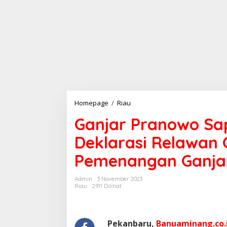
Homepage
/
Riau
G
a
Ganjar Pranowo Sa
n
j
Deklarasi Relawan
a
r
Pemenangan Ganja
P
r
a
Admin
3 November 2023
n
Riau
2911 Dilihat
o
w
o
S
Pekanbaru,
Banuaminang.co.