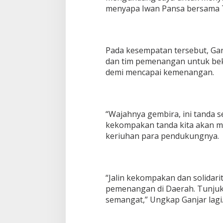
P
menyapa Iwan Pansa bersama
e
m
e
n
Pada kesempatan tersebut, Gan
a
n
dan tim pemenangan untuk beke
g
demi mencapai kemenangan.
a
n
G
a
“Wajahnya gembira, ini tanda 
n
j
kekompakan tanda kita akan me
a
keriuhan para pendukungnya.
r
P
r
a
n
“Jalin kekompakan dan solidar
o
pemenangan di Daerah. Tunjukk
w
semangat,” Ungkap Ganjar lagi
o
-
M