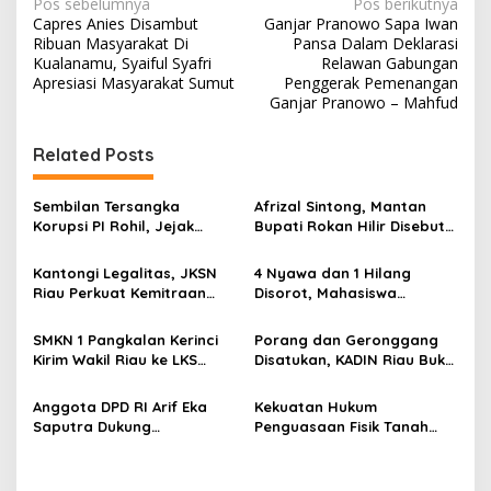
N
Pos sebelumnya
Pos berikutnya
Capres Anies Disambut
Ganjar Pranowo Sapa Iwan
a
Ribuan Masyarakat Di
Pansa Dalam Deklarasi
v
Kualanamu, Syaiful Syafri
Relawan Gabungan
Apresiasi Masyarakat Sumut
Penggerak Pemenangan
i
Ganjar Pranowo – Mahfud
g
Related Posts
a
s
Sembilan Tersangka
Afrizal Sintong, Mantan
i
Korupsi PI Rohil, Jejak
Bupati Rokan Hilir Disebut
p
Rp9,2 Miliar ke Eks Bupati
di Persidangan, Putusan
Masih Didalami
Diterima Kejati, GMPR
Kantongi Legalitas, JKSN
4 Nyawa dan 1 Hilang
o
Desak Usut Dividen Rp331,7
Riau Perkuat Kemitraan
Disorot, Mahasiswa
Miliar
s
dengan Kesbangpol Demi
Siapkan Aksi Jilid II di
Ketahanan Bangsa
Pelindo
SMKN 1 Pangkalan Kerinci
Porang dan Geronggang
Kirim Wakil Riau ke LKS
Disatukan, KADIN Riau Buka
Nasional 2026
Jalan Ekonomi Baru
Bengkalis
Anggota DPD RI Arif Eka
Kekuatan Hukum
Saputra Dukung
Penguasaan Fisik Tanah
Pelaksanaan TEDxMAN Two
Kembali Menjadi Sorotan
Pekanbaru Youth
Tajam di Marpoyan Damai