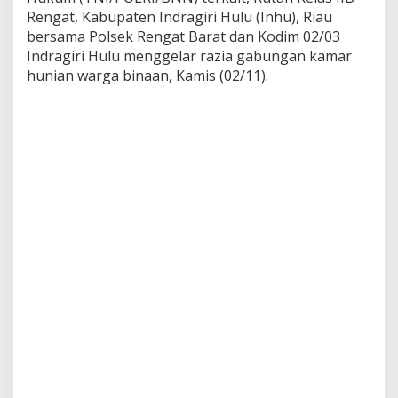
K
Rengat, Kabupaten Indragiri Hulu (Inhu), Riau
A
bersama Polsek Rengat Barat dan Kodim 02/03
N
Indragiri Hulu menggelar razia gabungan kamar
P
E
hunian warga binaan, Kamis (02/11).
N
G
G
E
L
E
D
A
H
A
N
K
A
M
A
R
H
U
N
I