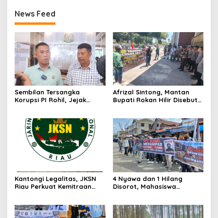
News Feed
Sembilan Tersangka
Afrizal Sintong, Mantan
Korupsi PI Rohil, Jejak
Bupati Rokan Hilir Disebut
Rp9,2 Miliar ke Eks Bupati
di Persidangan, Putusan
Masih Didalami
Diterima Kejati, GMPR
Desak Usut Dividen Rp331,7
Miliar
Kantongi Legalitas, JKSN
4 Nyawa dan 1 Hilang
Riau Perkuat Kemitraan
Disorot, Mahasiswa
dengan Kesbangpol Demi
Siapkan Aksi Jilid II di
Ketahanan Bangsa
Pelindo