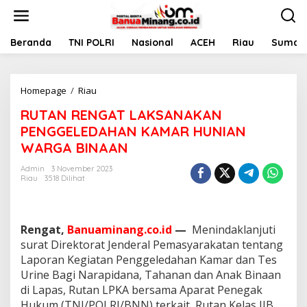
L
e
w
a
Beranda
TNI POLRI
Nasional
ACEH
Riau
Sumate
t
i
k
Homepage
/
Riau
R
e
U
k
RUTAN RENGAT LAKSANAKAN
T
o
A
n
PENGGELEDAHAN KAMAR HUNIAN
N
t
WARGA BINAAN
R
e
E
n
Admin
3 November 2023
N
Riau
3518 Dilihat
G
A
T
L
Rengat,
Banuaminang.co.id
—
Menindaklanjuti
A
surat Direktorat Jenderal Pemasyarakatan tentang
K
Laporan Kegiatan Penggeledahan Kamar dan Tes
S
Urine Bagi Narapidana, Tahanan dan Anak Binaan
A
N
di Lapas, Rutan LPKA bersama Aparat Penegak
A
Hukum (TNI/POLRI/BNN) terkait, Rutan Kelas IIB