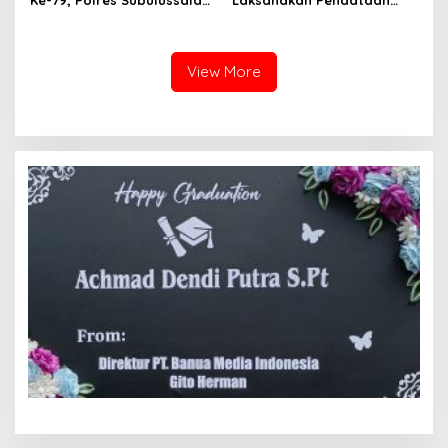
Gelar Lomba Kebersihan
Awal Jasmani Calon
Polsek Jajaran
Prajurit TNI Tahun 2025
View More