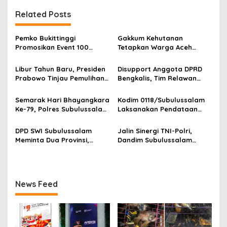
g
Related Posts
a
s
Pemko Bukittinggi
Gakkum Kehutanan
Promosikan Event 100
Tetapkan Warga Aceh
i
Tahun Jam Gadang di
Utara Tersangka
p
Raker APEKSI Wilayah I
Penyelundupan Satwa
Libur Tahun Baru, Presiden
Disupport Anggota DPRD
Banda Aceh
Dilindungi
Prabowo Tinjau Pemulihan
Bengkalis, Tim Relawan
o
Pascabencana di Aceh
Desa Bukit Kerikil Salurkan
s
Tamiang
Bantuan Ke Aceh Tamiang
Semarak Hari Bhayangkara
Kodim 0118/Subulussalam
Ke-79, Polres Subulussalam
Laksanakan Pendataan
Gelar Lomba Kebersihan
Awal Jasmani Calon
Polsek Jajaran
Prajurit TNI Tahun 2025
DPD SWI Subulussalam
Jalin Sinergi TNI-Polri,
Meminta Dua Provinsi,
Dandim Subulussalam
Harus Berkerjasama untuk
Sambut Silaturahmi
Meminimalisir Rawannya
Jalan Lintas Provinsi
News Feed