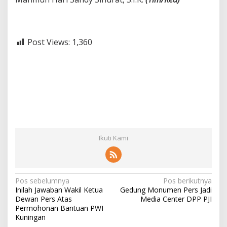
Post Views:
1,360
Ikuti Kami
N
Pos sebelumnya
Pos berikutnya
Inilah Jawaban Wakil Ketua
Gedung Monumen Pers Jadi
a
Dewan Pers Atas
Media Center DPP PJI
v
Permohonan Bantuan PWI
Kuningan
i