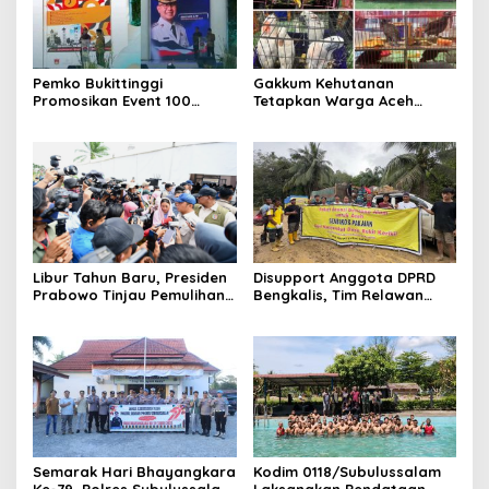
Pemko Bukittinggi
Gakkum Kehutanan
Promosikan Event 100
Tetapkan Warga Aceh
Tahun Jam Gadang di
Utara Tersangka
Raker APEKSI Wilayah I
Penyelundupan Satwa
Banda Aceh
Dilindungi
Libur Tahun Baru, Presiden
Disupport Anggota DPRD
Prabowo Tinjau Pemulihan
Bengkalis, Tim Relawan
Pascabencana di Aceh
Desa Bukit Kerikil Salurkan
Tamiang
Bantuan Ke Aceh Tamiang
Semarak Hari Bhayangkara
Kodim 0118/Subulussalam
Ke-79, Polres Subulussalam
Laksanakan Pendataan