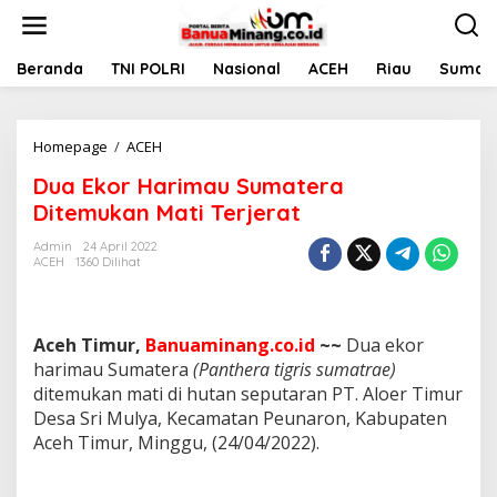
L
e
w
a
Beranda
TNI POLRI
Nasional
ACEH
Riau
Sumate
t
i
k
Homepage
/
ACEH
D
e
u
k
Dua Ekor Harimau Sumatera
a
o
E
n
Ditemukan Mati Terjerat
k
t
o
e
Admin
24 April 2022
ACEH
1360 Dilihat
r
n
H
a
r
Aceh Timur,
Banuaminang.co.id
~~
Dua ekor
i
m
harimau Sumatera
(Panthera tigris sumatrae)
a
ditemukan mati di hutan seputaran PT. Aloer Timur
u
Desa Sri Mulya, Kecamatan Peunaron, Kabupaten
S
Aceh Timur, Minggu, (24/04/2022).
u
m
a