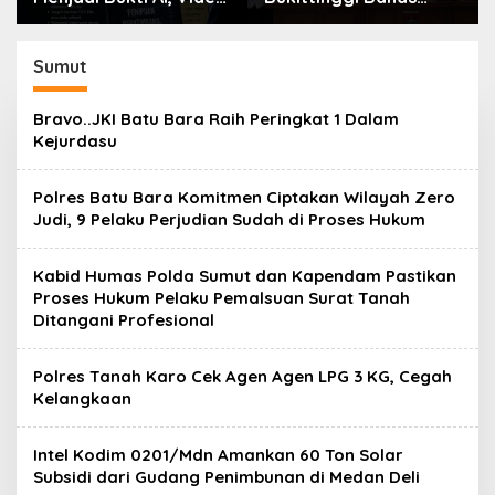
 dan Evolusi
Penataan Kota hingga
Dr. H. Ka
n Digital Oleh:
Polemik Lahan Kampus
Sampaika
 Mu’tamar
UFDK
Ilmiah te
Sumut
Paradig
Pariwisa
Bravo..JKI Batu Bara Raih Peringkat 1 Dalam
Ketahan
Kejurdasu
Polres Batu Bara Komitmen Ciptakan Wilayah Zero
Judi, 9 Pelaku Perjudian Sudah di Proses Hukum
Kabid Humas Polda Sumut dan Kapendam Pastikan
Proses Hukum Pelaku Pemalsuan Surat Tanah
Ditangani Profesional
Polres Tanah Karo Cek Agen Agen LPG 3 KG, Cegah
Kelangkaan
Intel Kodim 0201/Mdn Amankan 60 Ton Solar
Subsidi dari Gudang Penimbunan di Medan Deli