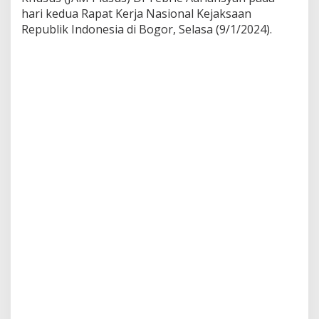
I
hari kedua Rapat Kerja Nasional Kejaksaan
2
Republik Indonesia di Bogor, Selasa (9/1/2024).
0
2
4
,
K
e
j
a
t
i
S
u
m
u
t
P
e
r
i
n
g
k
a