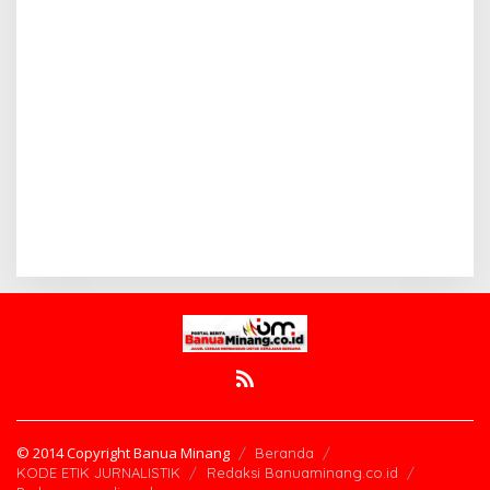
© 2014 Copyright Banua Minang
Beranda
KODE ETIK JURNALISTIK
Redaksi Banuaminang.co.id