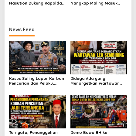
Jadi Tersangka Berharap
Bermodus Surat
Nasution Dukung Kapolda
Nangkap Maling Masuk
Perhatian Presiden
Perdamaian dan Dugaan
Sumut dan Kapolrestabes
Penjara dan DPO, Ibu
Prabowo
Fitnah Terkait Tuduhan
Medan Tangkap Terlapor
Bersama Dua Anaknya
Pemerasan Rp250 Juta
Kasus Dugaan Penipuan
yang Masih Kecil Minta
dan Fitnah
Tolong Prabowo Subianto
News Feed
dan DPR RI
Kasus Saling Lapor Korban
Diduga Ada yang
Pencurian dan Pelaku,
Menargetkan Wartawan
Ketua DPW FRN Sumut Roy
Leo Sembiring Jadi
Nasution Minta
Tersangka dan Dpo Karena
Kapolrestabes Medan
Membantu Polisi
Tempuh Restorative Justice
Menangkap Maling di Toko
agar Konflik Tak Berlarut-
Usaha Keluarganya
larut
Ternyata, Penangguhan
Demo Bawa BH ke