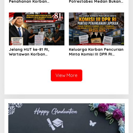
Penahanan Korban
Polrestabes Medan Bukan
Pencurian Jadi Tersangka
untuk Melecehkan Siapa
di Polrestabes Medan
Pun, Melainkan Simbol Kritik
Setelah Membantu Polisi
dan Rasa Kecewa
Menangkap Maling Atas
Lambatnya Penanganan
Atensi Ketua Komisi III DPR
Pekara di Polrestabes
RI Bapak Habiburokhman
Medan
Jelang HUT ke-81 RI,
Keluarga Korban Pencurian
Wartawan Korban
Minta Komisi III DPR RI
Pencurian yang Membantu
Pantau Penanganan
Polisi Menangkap Pelaku
Laporan Dugaan Penipuan
Jadi Tersangka Berharap
Bermodus Surat
Perhatian Presiden
Perdamaian dan Dugaan
View More
Prabowo
Fitnah Terkait Tuduhan
Pemerasan Rp250 Juta