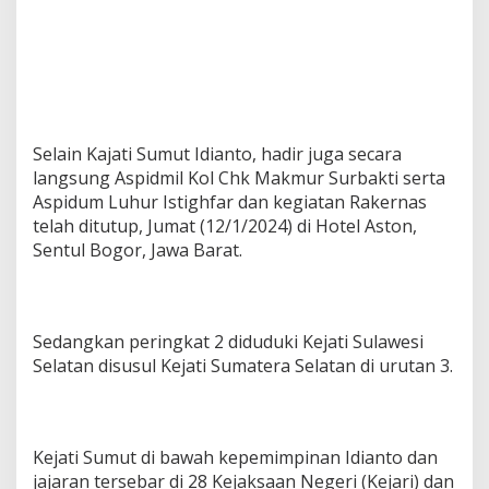
B
i
d
a
n
g
P
i
Selain Kajati Sumut Idianto, hadir juga secara
d
langsung Aspidmil Kol Chk Makmur Surbakti serta
s
Aspidum Luhur Istighfar dan kegiatan Rakernas
u
telah ditutup, Jumat (12/1/2024) di Hotel Aston,
s
Sentul Bogor, Jawa Barat.
Sedangkan peringkat 2 diduduki Kejati Sulawesi
Selatan disusul Kejati Sumatera Selatan di urutan 3.
Kejati Sumut di bawah kepemimpinan Idianto dan
jajaran tersebar di 28 Kejaksaan Negeri (Kejari) dan