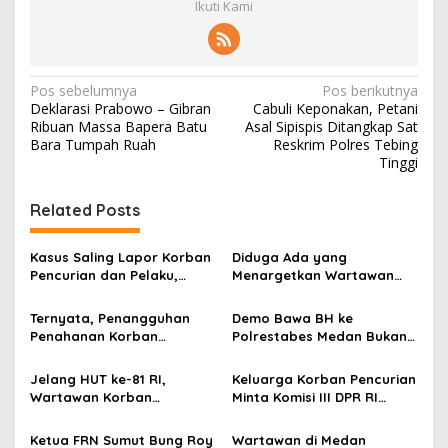
Ikuti Kami
N
Pos sebelumnya
Pos berikutnya
Deklarasi Prabowo – Gibran
Cabuli Keponakan, Petani
a
Ribuan Massa Bapera Batu
Asal Sipispis Ditangkap Sat
v
Bara Tumpah Ruah
Reskrim Polres Tebing
Tinggi
i
g
Related Posts
a
s
Kasus Saling Lapor Korban
Diduga Ada yang
Pencurian dan Pelaku,
Menargetkan Wartawan
i
Ketua DPW FRN Sumut Roy
Leo Sembiring Jadi
p
Nasution Minta
Tersangka dan Dpo Karena
Ternyata, Penangguhan
Demo Bawa BH ke
Kapolrestabes Medan
Membantu Polisi
Penahanan Korban
Polrestabes Medan Bukan
o
Tempuh Restorative Justice
Menangkap Maling di Toko
Pencurian Jadi Tersangka
untuk Melecehkan Siapa
agar Konflik Tak Berlarut-
Usaha Keluarganya
s
di Polrestabes Medan
Pun, Melainkan Simbol Kritik
Jelang HUT ke-81 RI,
Keluarga Korban Pencurian
larut
Setelah Membantu Polisi
dan Rasa Kecewa
Wartawan Korban
Minta Komisi III DPR RI
Menangkap Maling Atas
Lambatnya Penanganan
Pencurian yang Membantu
Pantau Penanganan
Atensi Ketua Komisi III DPR
Pekara di Polrestabes
Polisi Menangkap Pelaku
Laporan Dugaan Penipuan
Ketua FRN Sumut Bung Roy
Wartawan di Medan
RI Bapak Habiburokhman
Medan