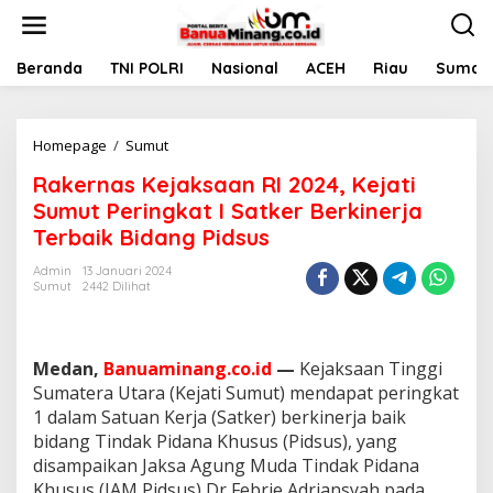
L
e
w
a
Beranda
TNI POLRI
Nasional
ACEH
Riau
Sumate
t
i
k
Homepage
/
Sumut
R
e
a
k
Rakernas Kejaksaan RI 2024, Kejati
k
o
e
n
Sumut Peringkat I Satker Berkinerja
r
t
Terbaik Bidang Pidsus
n
e
a
n
Admin
13 Januari 2024
s
Sumut
2442 Dilihat
K
e
j
a
Medan,
Banuaminang.co.id
—
Kejaksaan Tinggi
k
Sumatera Utara (Kejati Sumut) mendapat peringkat
s
1 dalam Satuan Kerja (Satker) berkinerja baik
a
bidang Tindak Pidana Khusus (Pidsus), yang
a
n
disampaikan Jaksa Agung Muda Tindak Pidana
R
Khusus (JAM Pidsus) Dr Febrie Adriansyah pada